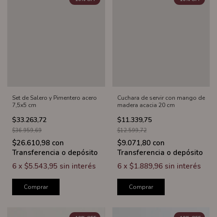
Set de Salero y Pimentero acero
Cuchara de servir con mango de
7,5x5 cm
madera acacia 20 cm
$33.263,72
$11.339,75
$36.959,69
$12.599,72
$26.610,98
con
$9.071,80
con
Transferencia o depósito
Transferencia o depósito
6
x
$5.543,95
sin interés
6
x
$1.889,96
sin interés
Comprar
Comprar