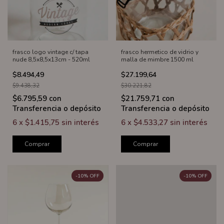
frasco logo vintage c/ tapa
frasco hermetico de vidrio y
nude 8,5x8,5x13cm - 520ml
malla de mimbre 1500 ml
$8.494,49
$27.199,64
$9.438,32
$30.221,82
$6.795,59
con
$21.759,71
con
Transferencia o depósito
Transferencia o depósito
6
x
$1.415,75
sin interés
6
x
$4.533,27
sin interés
Comprar
Comprar
-
10
%
OFF
-
10
%
OFF