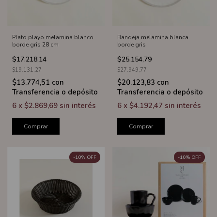
Plato playo melamina blanco
Bandeja melamina blanca
borde gris 28 cm
borde gris
$17.218,14
$25.154,79
$19.131,27
$27.949,77
$13.774,51
con
$20.123,83
con
Transferencia o depósito
Transferencia o depósito
6
x
$2.869,69
sin interés
6
x
$4.192,47
sin interés
Comprar
Comprar
-
10
%
OFF
-
10
%
OFF