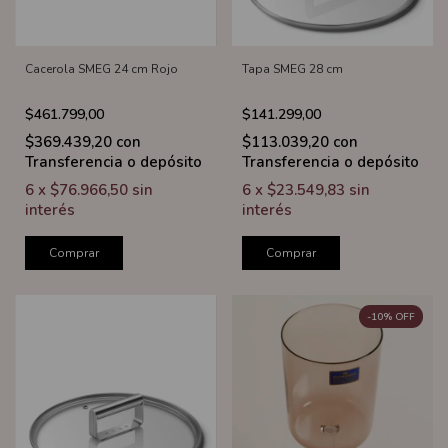
Cacerola SMEG 24 cm Rojo
Tapa SMEG 28 cm
$461.799,00
$141.299,00
$369.439,20
con
$113.039,20
con
Transferencia o depósito
Transferencia o depósito
6
x
$76.966,50
sin
6
x
$23.549,83
sin
interés
interés
Comprar
Comprar
-
10
%
OFF