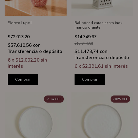
Florero Lupe III
Rallador 4 caras acero inox.
mango granite
$72.013,20
$14.349,67
$15.944,08
$57.610,56
con
Transferencia o depósito
$11.479,74
con
Transferencia o depósito
6
x
$12.002,20
sin
interés
6
x
$2.391,61
sin interés
Comprar
Comprar
-
10
%
OFF
-
10
%
OFF