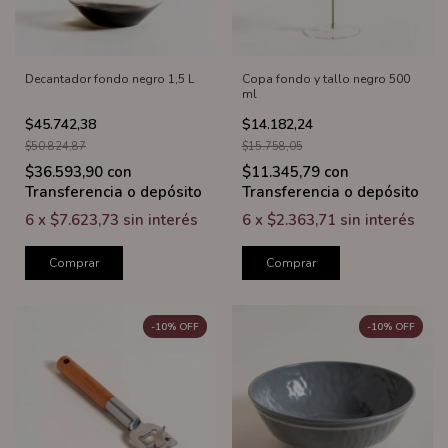
Decantador fondo negro 1,5 L
Copa fondo y tallo negro 500
ml
$45.742,38
$14.182,24
$50.824,87
$15.758,05
$36.593,90
con
$11.345,79
con
Transferencia o depósito
Transferencia o depósito
6
x
$7.623,73
sin interés
6
x
$2.363,71
sin interés
Comprar
Comprar
-
10
%
OFF
-
10
%
OFF