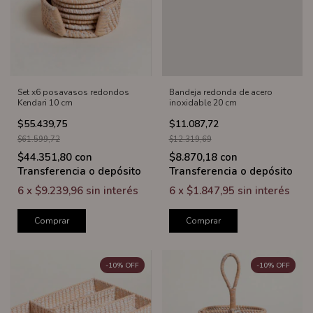
Set x6 posavasos redondos
Bandeja redonda de acero
Kendari 10 cm
inoxidable 20 cm
$55.439,75
$11.087,72
$61.599,72
$12.319,69
$44.351,80
con
$8.870,18
con
Transferencia o depósito
Transferencia o depósito
6
x
$9.239,96
sin interés
6
x
$1.847,95
sin interés
Comprar
Comprar
-
10
%
OFF
-
10
%
OFF