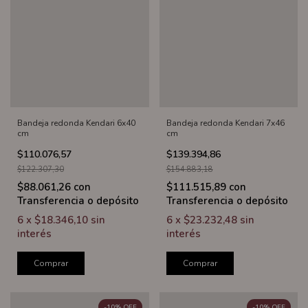
Bandeja redonda Kendari 6x40
Bandeja redonda Kendari 7x46
cm
cm
$110.076,57
$139.394,86
$122.307,30
$154.883,18
$88.061,26
con
$111.515,89
con
Transferencia o depósito
Transferencia o depósito
6
x
$18.346,10
sin
6
x
$23.232,48
sin
interés
interés
Comprar
Comprar
-
10
%
OFF
-
10
%
OFF