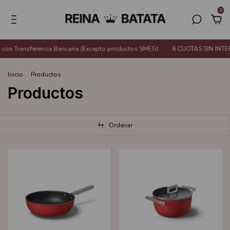
0
encia Bancaria (Excepto productos SMEG)
6 CUOTAS SIN INTERÉS o 20% de 
Inicio
.
Productos
Productos
Ordenar