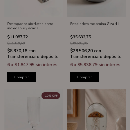
Destapador abrelatas acero
Ensaladera melamina Giza 4 L
inoxidable y acacia
$11.087,72
$35.632,75
$12.319,69
$39.591,95
$8.870,18
con
$28.506,20
con
Transferencia o depósito
Transferencia o depósito
6
x
$1.847,95
sin interés
6
x
$5.938,79
sin interés
Comprar
Comprar
-
10
%
OFF