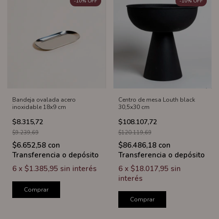
-
10
%
OFF
-
10
%
OFF
Bandeja ovalada acero
Centro de mesa Louth black
inoxidable 18x9 cm
30,5x30 cm
$8.315,72
$108.107,72
$9.239,69
$120.119,69
$6.652,58
con
$86.486,18
con
Transferencia o depósito
Transferencia o depósito
6
x
$1.385,95
sin interés
6
x
$18.017,95
sin
interés
Comprar
Comprar