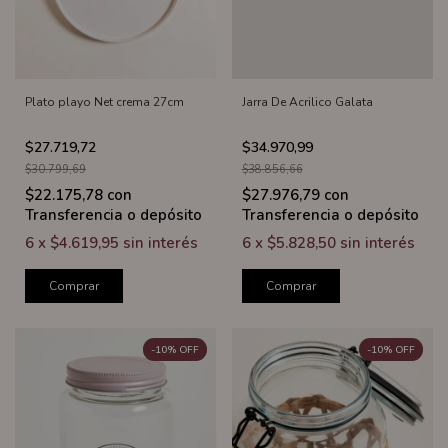
Plato playo Net crema 27cm
Jarra De Acrilico Galata
$27.719,72
$34.970,99
$30.799,69
$38.856,66
$22.175,78
con
$27.976,79
con
Transferencia o depósito
Transferencia o depósito
6
x
$4.619,95
sin interés
6
x
$5.828,50
sin interés
Comprar
Comprar
-
10
%
OFF
-
10
%
OFF