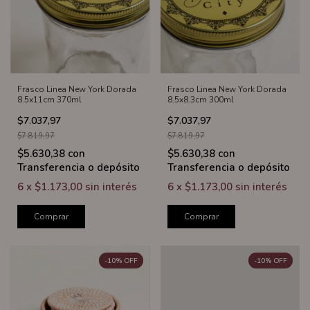
Frasco Linea New York Dorada
Frasco Linea New York Dorada
8.5x11cm 370ml
8.5x8.3cm 300ml
$7.037,97
$7.037,97
$7.819,97
$7.819,97
$5.630,38
con
$5.630,38
con
Transferencia o depósito
Transferencia o depósito
6
x
$1.173,00
sin interés
6
x
$1.173,00
sin interés
Comprar
Comprar
-
10
%
OFF
-
10
%
OFF