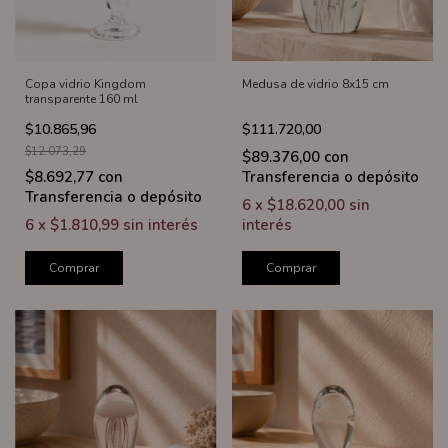
Copa vidrio Kingdom
Medusa de vidrio 8x15 cm
transparente 160 ml
$10.865,96
$111.720,00
$12.073,29
$89.376,00
con
$8.692,77
con
Transferencia o depósito
Transferencia o depósito
6
x
$18.620,00
sin
6
x
$1.810,99
sin interés
interés
Comprar
Comprar