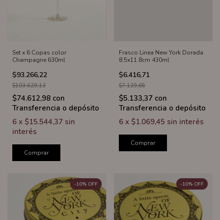
Set x 6 Copas color
Frasco Linea New York Dorada
Champagne 630ml
8.5x11.8cm 430ml
$93.266,22
$6.416,71
$103.629,13
$7.129,68
$74.612,98
con
$5.133,37
con
Transferencia o depósito
Transferencia o depósito
6
x
$15.544,37
sin
6
x
$1.069,45
sin interés
interés
Comprar
Comprar
-
10
%
OFF
-
10
%
OFF