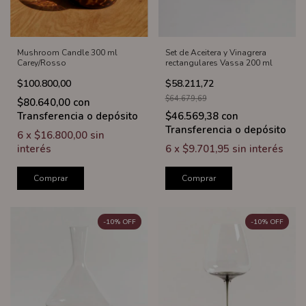
Mushroom Candle 300 ml
Set de Aceitera y Vinagrera
Carey/Rosso
rectangulares Vassa 200 ml
$100.800,00
$58.211,72
$64.679,69
$80.640,00
con
Transferencia o depósito
$46.569,38
con
Transferencia o depósito
6
x
$16.800,00
sin
interés
6
x
$9.701,95
sin interés
Comprar
Comprar
-
10
%
OFF
-
10
%
OFF