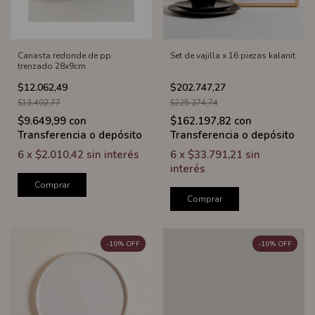
Canasta redonde de pp
Set de vajilla x 16 piezas kalanit
trenzado 28x9cm
$12.062,49
$202.747,27
$13.402,77
$225.274,74
$9.649,99
con
$162.197,82
con
Transferencia o depósito
Transferencia o depósito
6
x
$2.010,42
sin interés
6
x
$33.791,21
sin
interés
Comprar
Comprar
-
10
%
OFF
-
10
%
OFF