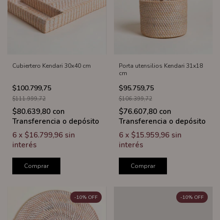
Cubiertero Kendari 30x40 cm
Porta utensilios Kendari 31x18
cm
$100.799,75
$95.759,75
$111.999,72
$106.399,72
$80.639,80
con
$76.607,80
con
Transferencia o depósito
Transferencia o depósito
6
x
$16.799,96
sin
6
x
$15.959,96
sin
interés
interés
Comprar
Comprar
-
10
%
OFF
-
10
%
OFF