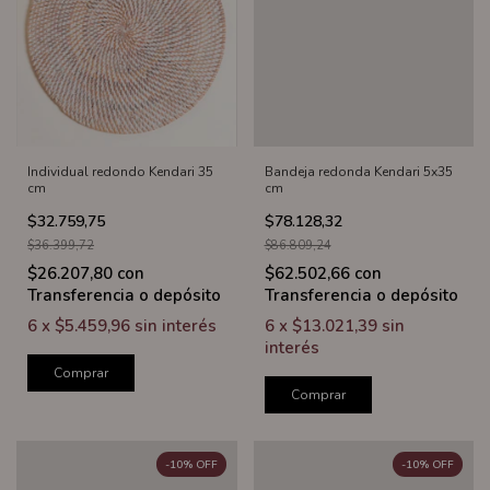
Individual redondo Kendari 35
Bandeja redonda Kendari 5x35
cm
cm
$32.759,75
$78.128,32
$36.399,72
$86.809,24
$26.207,80
con
$62.502,66
con
Transferencia o depósito
Transferencia o depósito
6
x
$5.459,96
sin interés
6
x
$13.021,39
sin
interés
Comprar
Comprar
-
10
%
OFF
-
10
%
OFF