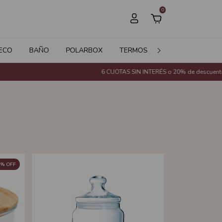
0
ECO
BAÑO
POLARBOX
TERMOS
JARDÍN
SALE
6 CUOTAS SIN INTERÉS o 20% de descuento con Transferenc
%
OFF