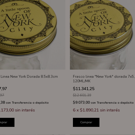
 Linea New York Dorada 8.5x8.3cm
Frasco linea "New York" dorada 7x5
120ML/MK
7,97
$11.341,25
,97
$12.601,39
,38
$9.073,00
con
Transferencia o depósito
con
Transferencia o depósito
.173,00
sin interés
6
x
$1.890,21
sin interés
mprar
Comprar