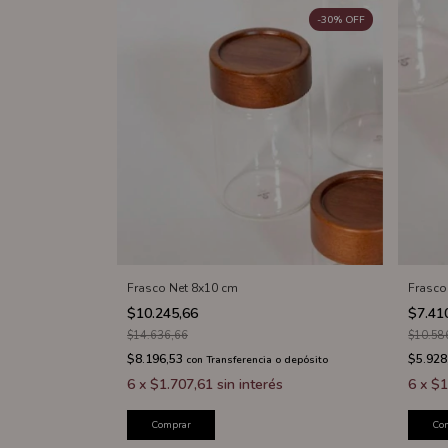
-
30
%
OFF
Frasco Net 8x10 cm
Frasco
$10.245,66
$7.41
$14.636,66
$10.58
$8.196,53
$5.928
con
Transferencia o depósito
6
x
$1.707,61
sin interés
6
x
$1
Comprar
Co