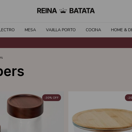
LECTRO
MESA
VAJILLA PORTO
COCINA
HOME & D
rs
pers
-
30
%
OFF
-
20