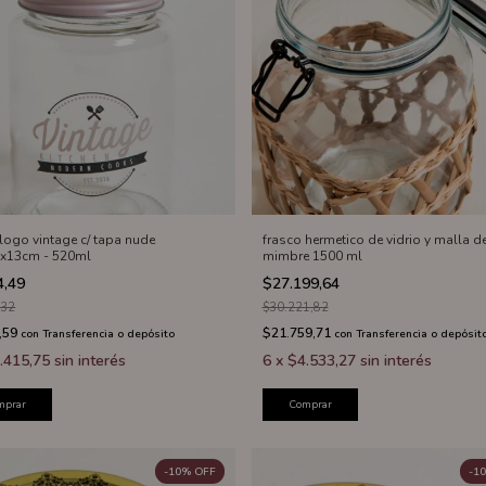
 logo vintage c/ tapa nude
frasco hermetico de vidrio y malla d
5x13cm - 520ml
mimbre 1500 ml
4,49
$27.199,64
,32
$30.221,82
,59
$21.759,71
con
Transferencia o depósito
con
Transferencia o depósit
.415,75
sin interés
6
x
$4.533,27
sin interés
mprar
Comprar
-
10
%
OFF
-
10