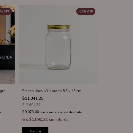
%
OFF
-
10
%
OFF
egro
Frasco linea NY dorada 8.5 x 16 cm
$11.341,25
$12.601,39
$9.073,00
o
con
Transferencia o depósito
6
x
$1.890,21
sin interés
Comprar