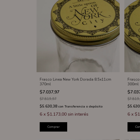
Frasco Linea New York Dorada 8.5x11cm
Frasco
370ml
300ml
$7.037,97
$7.03
$7.819,97
$7.819
$5.630,38
$5.630
con
Transferencia o depósito
6
x
$1.173,00
sin interés
6
x
$1
Comprar
Co