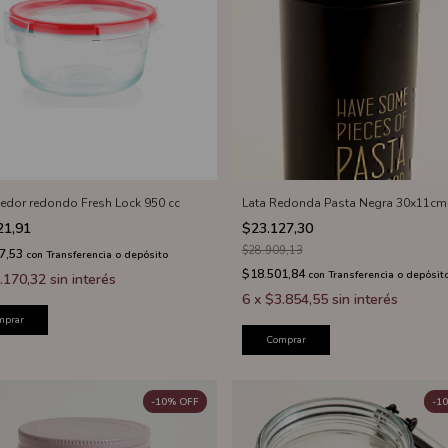
edor redondo Fresh Lock 950 cc
Lata Redonda Pasta Negra 30x11cm
21,91
$23.127,30
$28.909,13
7,53
con
Transferencia o depósito
$18.501,84
con
Transferencia o depósit
.170,32
sin interés
6
x
$3.854,55
sin interés
mprar
Comprar
-
10
%
OFF
-
10