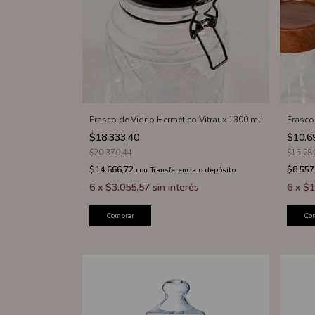
Frasco de Vidrio Hermético Vitraux 1300 ml
Frasco
$18.333,40
$10.6
$20.370,44
$15.28
$14.666,72
$8.557
con
Transferencia o depósito
6
x
$3.055,57
sin interés
6
x
$1
Comprar
Co