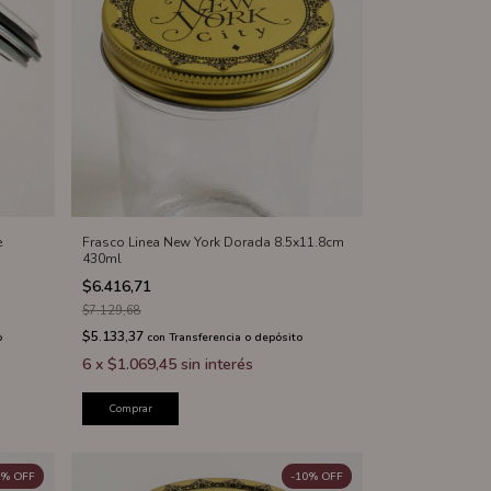
e
Frasco Linea New York Dorada 8.5x11.8cm
430ml
$6.416,71
$7.129,68
$5.133,37
o
con
Transferencia o depósito
6
x
$1.069,45
sin interés
Comprar
%
OFF
-
10
%
OFF