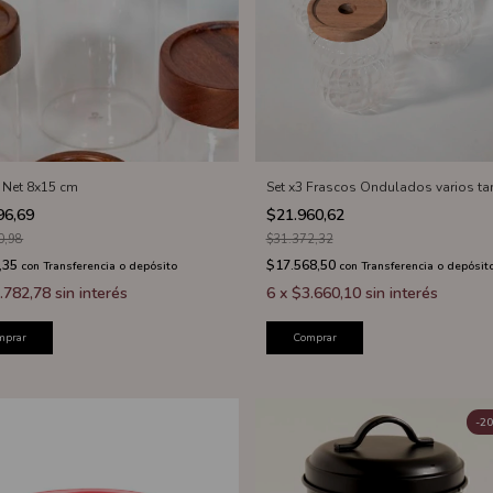
 Net 8x15 cm
Set x3 Frascos Ondulados varios t
96,69
$21.960,62
0,98
$31.372,32
,35
$17.568,50
con
Transferencia o depósito
con
Transferencia o depósit
.782,78
sin interés
6
x
$3.660,10
sin interés
mprar
Comprar
-
20