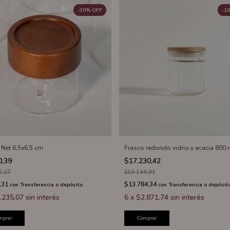
-
30
%
OFF
-
10
 Net 6,5x6,5 cm
Frasco redondo vidrio y acacia 800 
0,39
$17.230,42
6,27
$19.144,91
,31
$13.784,34
con
Transferencia o depósito
con
Transferencia o depósit
.235,07
sin interés
6
x
$2.871,74
sin interés
mprar
Comprar