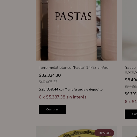
Tarro metal blanco "Pasta" 14x23 cm/bo
frasco
8,5x8,
$32.324,30
$8.49
$40.405,37
$9.438
$25.859,44
con
Transferencia o depósito
$6.795
6
x
$5.387,38
sin interés
6
x
$1
Comprar
Co
-
10
%
OFF