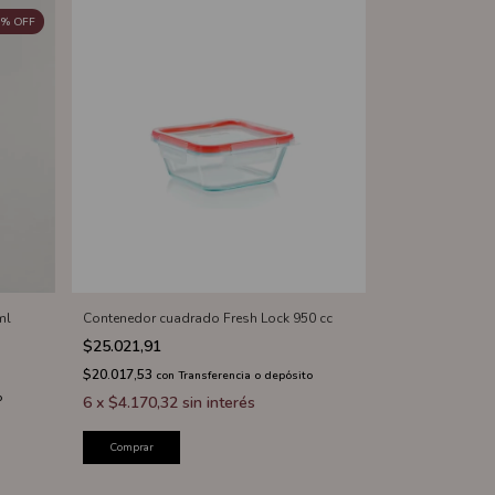
%
OFF
ml
Contenedor cuadrado Fresh Lock 950 cc
$25.021,91
$20.017,53
con
Transferencia o depósito
o
6
x
$4.170,32
sin interés
Comprar