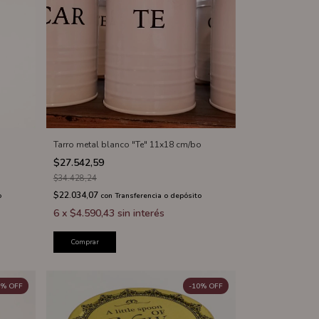
Tarro metal blanco "Te" 11x18 cm/bo
$27.542,59
$34.428,24
$22.034,07
o
con
Transferencia o depósito
6
x
$4.590,43
sin interés
Comprar
%
OFF
-
10
%
OFF