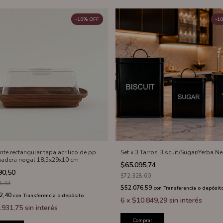
-
10
%
OFF
-
10
nte rectangular tapa acrilico de pp
Set x 3 Tarros Biscuit/Sugar/Yerba N
madera nogal 18,5x29x10 cm
$65.095,74
90,50
$72.328,60
8,33
$52.076,59
con
Transferencia o depósit
2,40
con
Transferencia o depósito
6
x
$10.849,29
sin interés
.931,75
sin interés
Comprar