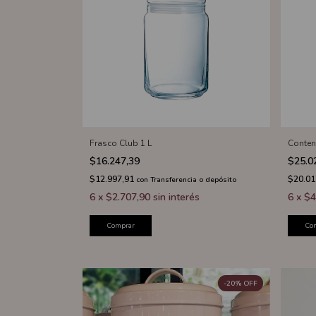
Frasco Club 1 L
Conten
$16.247,39
$25.0
$12.997,91
$20.01
con
Transferencia o depósito
6
x
$2.707,90
sin interés
6
x
$4
Comprar
Co
-
20
%
OFF