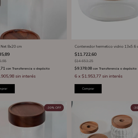
 Net 8x20 cm
Contenedor hermetico vidrio 13x5.6
35,89
$11.722,60
6,98
$14.653,25
,71
$9.378,08
con
Transferencia o depósito
con
Transferencia o depósito
.905,98
sin interés
6
x
$1.953,77
sin interés
mprar
Comprar
-
30
%
OFF
-
30