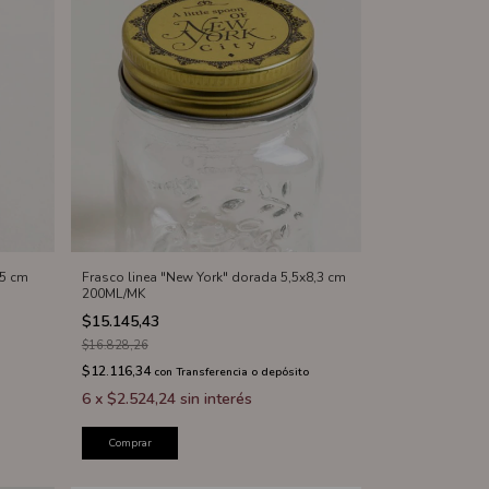
,5 cm
Frasco linea "New York" dorada 5,5x8,3 cm
200ML/MK
$15.145,43
$16.828,26
$12.116,34
con
Transferencia o depósito
6
x
$2.524,24
sin interés
Comprar