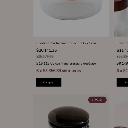
Contenedor hermetico vidrio 17x7 cm
Frasco
$20.141,35
$11.4
$25.176,69
$16.33
$16.113,08
$9.148
con
Transferencia o depósito
6
x
$3.356,89
sin interés
6
x
$1
Comprar
Co
-
10
%
OFF