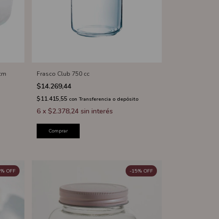
 cm
Frasco Club 750 cc
$14.269,44
$11.415,55
con
Transferencia o depósito
6
x
$2.378,24
sin interés
Comprar
%
OFF
-
15
%
OFF