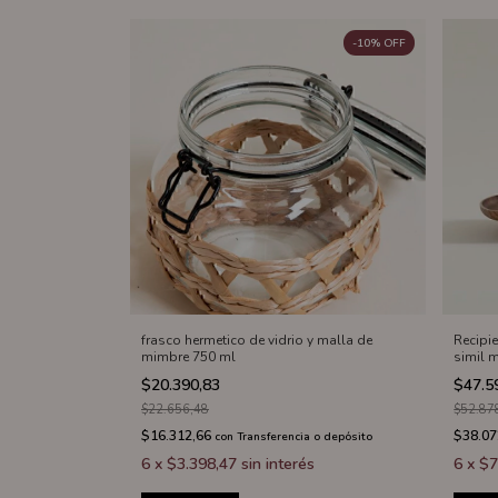
-
10
%
OFF
frasco hermetico de vidrio y malla de
Recipie
mimbre 750 ml
simil 
$20.390,83
$47.5
$22.656,48
$52.87
$16.312,66
$38.07
con
Transferencia o depósito
6
x
$3.398,47
sin interés
6
x
$7