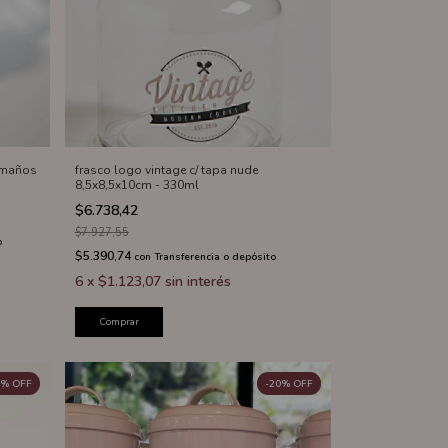
amaños
frasco logo vintage c/ tapa nude
8,5x8,5x10cm - 330ml
$6.738,42
$7.927,55
o
$5.390,74
con
Transferencia o depósito
6
x
$1.123,07
sin interés
Comprar
%
OFF
-
20
%
OFF