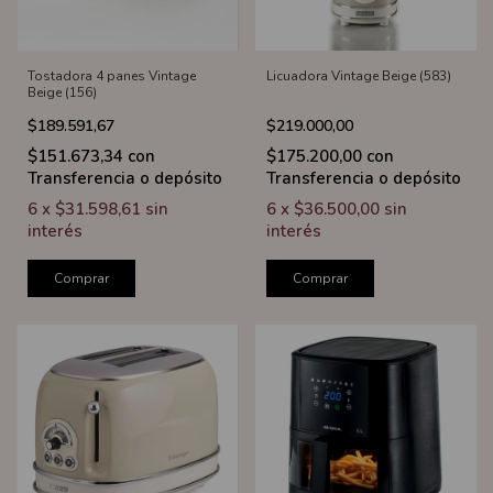
Tostadora 4 panes Vintage
Licuadora Vintage Beige (583)
Beige (156)
$189.591,67
$219.000,00
$151.673,34
con
$175.200,00
con
Transferencia o depósito
Transferencia o depósito
6
x
$31.598,61
sin
6
x
$36.500,00
sin
interés
interés
Comprar
Comprar