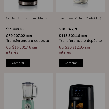
Cafetera filtro Moderna Blanca
Exprimidor Vintage Verde (413)
$99.008,78
$181.877,70
$79.207,02
con
$145.502,16
con
Transferencia o depósito
Transferencia o depósito
6
x
$16.501,46
sin
6
x
$30.312,95
sin
interés
interés
Comprar
Comprar