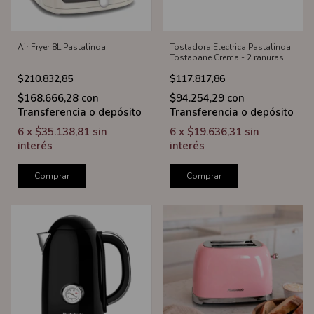
Air Fryer 8L Pastalinda
Tostadora Electrica Pastalinda
Tostapane Crema - 2 ranuras
$210.832,85
$117.817,86
$168.666,28
con
$94.254,29
con
Transferencia o depósito
Transferencia o depósito
6
x
$35.138,81
sin
6
x
$19.636,31
sin
interés
interés
Comprar
Comprar