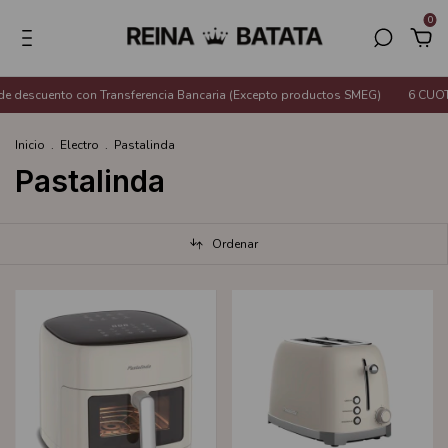
0
descuento con Transferencia Bancaria (Excepto productos SMEG)
6 CUOTAS
Inicio
.
Electro
.
Pastalinda
Pastalinda
Ordenar