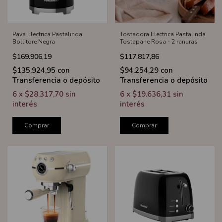
Pava Electrica Pastalinda
Tostadora Electrica Pastalinda
Bollitore Negra
Tostapane Rosa - 2 ranuras
$169.906,19
$117.817,86
$135.924,95
con
$94.254,29
con
Transferencia o depósito
Transferencia o depósito
6
x
$28.317,70
sin
6
x
$19.636,31
sin
interés
interés
Comprar
Comprar