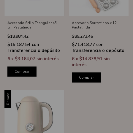
Accesorio Sello Triangular 45
Accesorio Sorrentinos x 12
cm Pastalinda
Pastalinda
$18.984,42
$89.273,46
$15.187,54
con
$71.418,77
con
Transferencia o depósito
Transferencia o depósito
6
x
$3.164,07
sin interés
6
x
$14.878,91
sin
interés
Comprar
Comprar
Sin stock