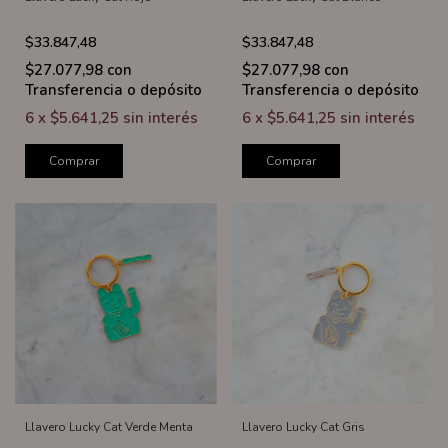
$33.847,48
$33.847,48
$27.077,98
con
$27.077,98
con
Transferencia o depósito
Transferencia o depósito
6
x
$5.641,25
sin interés
6
x
$5.641,25
sin interés
Comprar
Comprar
Llavero Lucky Cat Verde Menta
Llavero Lucky Cat Gris