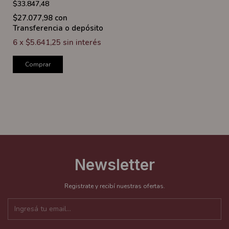
$33.847,48
$27.077,98
con
Transferencia o depósito
6
x
$5.641,25
sin interés
Comprar
Newsletter
Registrate y recibí nuestras ofertas.