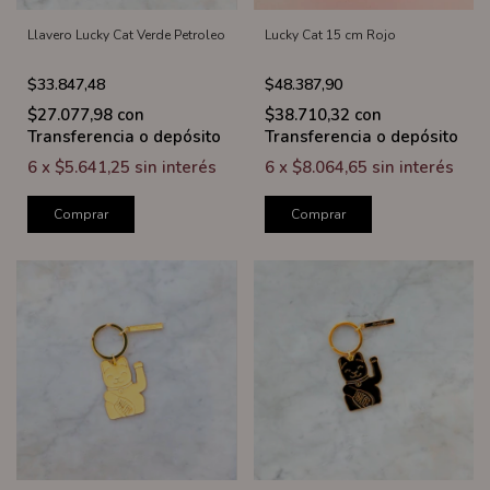
Llavero Lucky Cat Verde Petroleo
Lucky Cat 15 cm Rojo
$33.847,48
$48.387,90
$27.077,98
con
$38.710,32
con
Transferencia o depósito
Transferencia o depósito
6
x
$5.641,25
sin interés
6
x
$8.064,65
sin interés
Comprar
Comprar