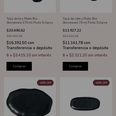
Taza de te y Plato Bio
Taza de cafe y Plato Bio
Stoneware 170 ml Porto Eclipse
Stoneware 70 ml Porto Eclipse
$20.490,62
$13.927,22
$34.151,04
$23.212,04
$16.392,50
con
$11.141,78
con
Transferencia o depósito
Transferencia o depósito
6
x
$3.415,10
sin interés
6
x
$2.321,20
sin interés
Comprar
Comprar
-
40
%
OFF
-
40
%
OFF