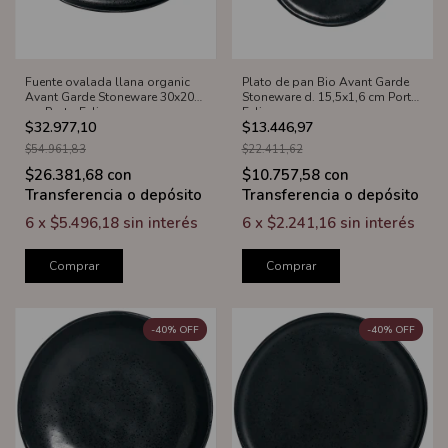
Fuente ovalada llana organic
Plato de pan Bio Avant Garde
Avant Garde Stoneware 30x20
Stoneware d. 15,5x1,6 cm Porto
cm Porto Eclipse
Eclipse
$32.977,10
$13.446,97
$54.961,83
$22.411,62
$26.381,68
con
$10.757,58
con
Transferencia o depósito
Transferencia o depósito
6
x
$5.496,18
sin interés
6
x
$2.241,16
sin interés
Comprar
Comprar
-
40
%
OFF
-
40
%
OFF