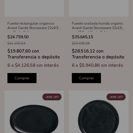
Fuente rectangular organico
Fuente ovalada honda organic
Avant Garde Stoneware 22x9,5
Avant Garde Stoneware 32x16
cm Porto Eclipse
cm 650 ml Porto Eclipse
$24.759,50
$35.645,15
$41.265,84
$59.408,58
$19.807,60
con
$28.516,12
con
Transferencia o depósito
Transferencia o depósito
6
x
$4.126,58
sin interés
6
x
$5.940,86
sin interés
Comprar
Comprar
-
40
%
OFF
-
40
%
OFF