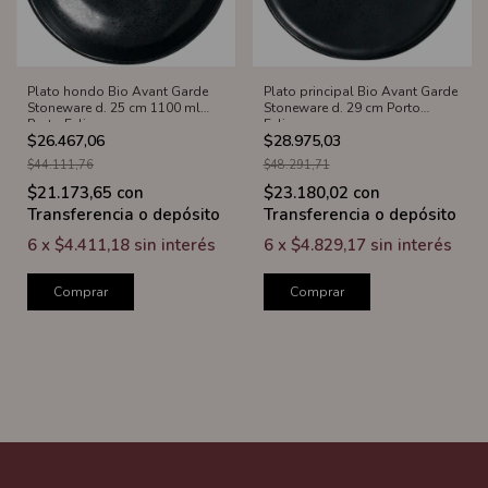
Plato hondo Bio Avant Garde
Plato principal Bio Avant Garde
Stoneware d. 25 cm 1100 ml
Stoneware d. 29 cm Porto
Porto Eclipse
Eclipse
$26.467,06
$28.975,03
$44.111,76
$48.291,71
$21.173,65
con
$23.180,02
con
Transferencia o depósito
Transferencia o depósito
6
x
$4.411,18
sin interés
6
x
$4.829,17
sin interés
Comprar
Comprar