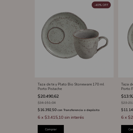
-
40
%
OFF
Taza de te y Plato Bio Stoneware 170 ml
Taza d
Porto Pistache
Porto 
$20.490,62
$13.9
$34.151,04
$23.21
$16.392,50
$11.14
con
Transferencia o depósito
6
x
$3.415,10
sin interés
6
x
$2
Comprar
Co