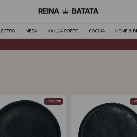
LECTRO
MESA
VAJILLA PORTO
COCINA
HOME & D
-
40
%
OFF
-
40