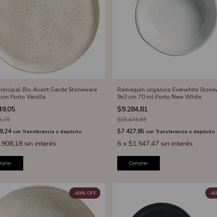
principal Bio Avant Garde Stoneware
Ramequin organico Everwhite Stone
 cm Porto Vanilla
9x3 cm 70 ml Porto New White
49,05
$9.284,81
1,75
$15.474,69
9,24
$7.427,85
con
Transferencia o depósito
con
Transferencia o depósito
.908,18
sin interés
6
x
$1.547,47
sin interés
mprar
Comprar
-
40
%
OFF
-
40