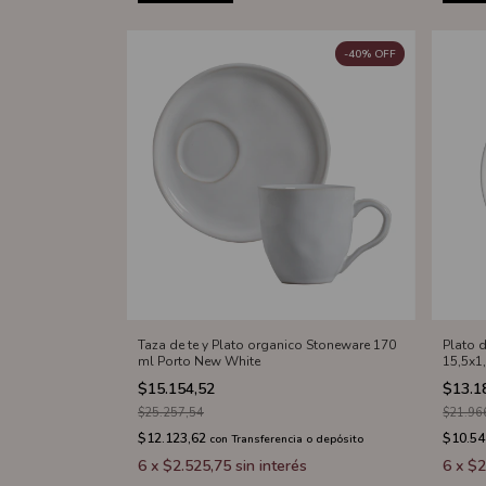
-
40
%
OFF
Taza de te y Plato organico Stoneware 170
Plato 
ml Porto New White
15,5x1
$15.154,52
$13.1
$25.257,54
$21.96
$12.123,62
$10.54
con
Transferencia o depósito
6
x
$2.525,75
sin interés
6
x
$2