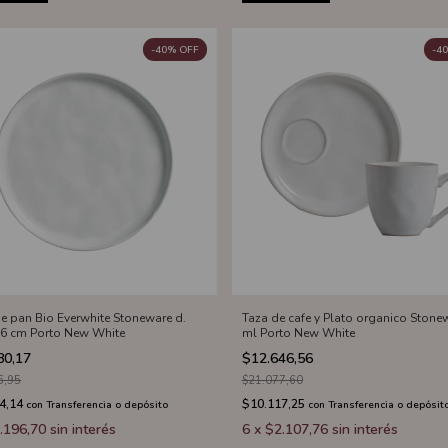
-
40
%
OFF
-
40
de pan Bio Everwhite Stoneware d.
Taza de cafe y Plato organico Stone
,6 cm Porto New White
ml Porto New White
80,17
$12.646,56
6,95
$21.077,60
4,14
$10.117,25
con
Transferencia o depósito
con
Transferencia o depósit
.196,70
sin interés
6
x
$2.107,76
sin interés