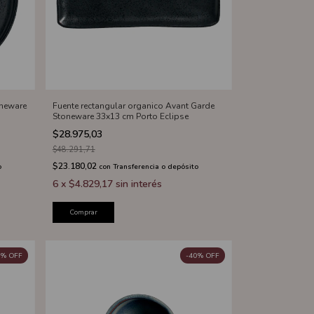
oneware
Fuente rectangular organico Avant Garde
Stoneware 33x13 cm Porto Eclipse
$28.975,03
$48.291,71
$23.180,02
o
con
Transferencia o depósito
6
x
$4.829,17
sin interés
Comprar
%
OFF
-
40
%
OFF