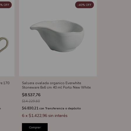
%
OFF
-
40
%
OFF
re 170
Salsera ovalada organico Everwhite
Stoneware 8x6 cm 40 ml Porto New White
$8.537,76
$14.229,60
$6.830,21
o
con
Transferencia o depósito
6
x
$1.422,96
sin interés
Comprar