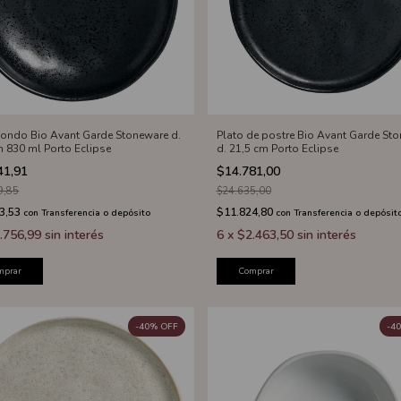
hondo Bio Avant Garde Stoneware d.
Plato de postre Bio Avant Garde St
m 830 ml Porto Eclipse
d. 21,5 cm Porto Eclipse
41,91
$14.781,00
9,85
$24.635,00
3,53
$11.824,80
con
Transferencia o depósito
con
Transferencia o depósit
.756,99
sin interés
6
x
$2.463,50
sin interés
mprar
Comprar
-
40
%
OFF
-
40