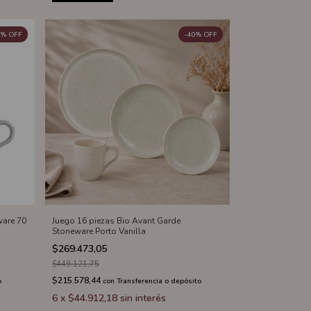
%
OFF
-
40
%
OFF
ware 70
Juego 16 piezas Bio Avant Garde
Stoneware Porto Vanilla
$269.473,05
$449.121,75
$215.578,44
o
con
Transferencia o depósito
6
x
$44.912,18
sin interés