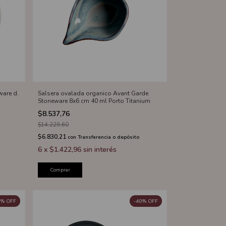
ware d.
Salsera ovalada organico Avant Garde
Stoneware 8x6 cm 40 ml Porto Titanium
$8.537,76
$14.229,60
$6.830,21
con
Transferencia o depósito
6
x
$1.422,96
sin interés
Comprar
%
OFF
-
40
%
OFF