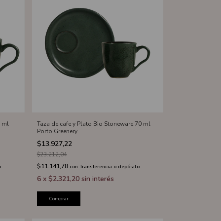
0 ml
Taza de cafe y Plato Bio Stoneware 70 ml
Porto Greenery
$13.927,22
$23.212,04
$11.141,78
o
con
Transferencia o depósito
6
x
$2.321,20
sin interés
Comprar