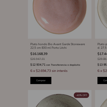
Plato hondo Bio Avant Garde Stoneware
Plato 
22,5 cm 830 ml Porto Litchi
d. 27,5
$16.168,39
$17.4
$26.947,31
$29.08
$12.934,71
$13.95
con
Transferencia o depósito
6
x
$2.694,73
sin interés
6
x
$2
Comprar
Co
-
40
%
OFF