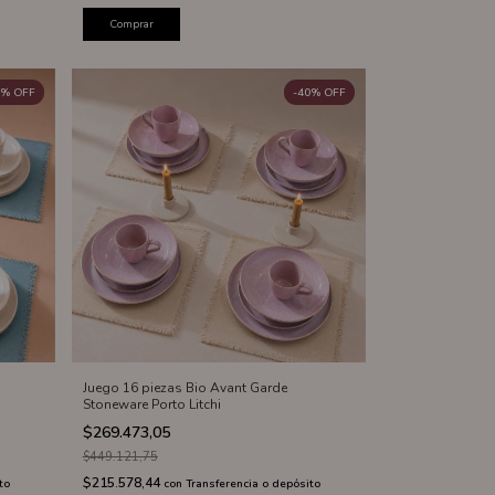
Comprar
%
OFF
-
40
%
OFF
Juego 16 piezas Bio Avant Garde
Stoneware Porto Litchi
$269.473,05
$449.121,75
$215.578,44
to
con
Transferencia o depósito