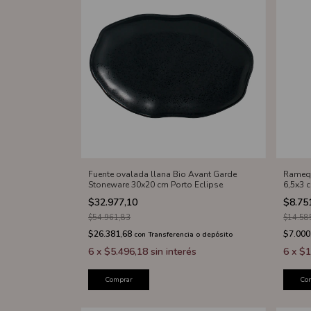
Fuente ovalada llana Bio Avant Garde
Ramequ
Stoneware 30x20 cm Porto Eclipse
6,5x3 
$32.977,10
$8.75
$54.961,83
$14.58
$26.381,68
$7.000
con
Transferencia o depósito
6
x
$5.496,18
sin interés
6
x
$1
Comprar
Co