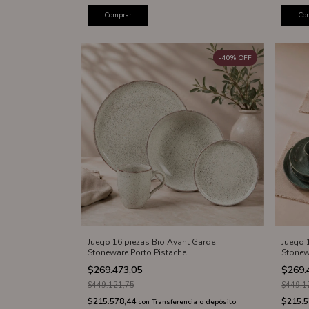
Comprar
Co
-
40
%
OFF
Juego 16 piezas Bio Avant Garde
Juego 
Stoneware Porto Pistache
Stonew
$269.473,05
$269.
$449.121,75
$449.1
$215.578,44
$215.
con
Transferencia o depósito