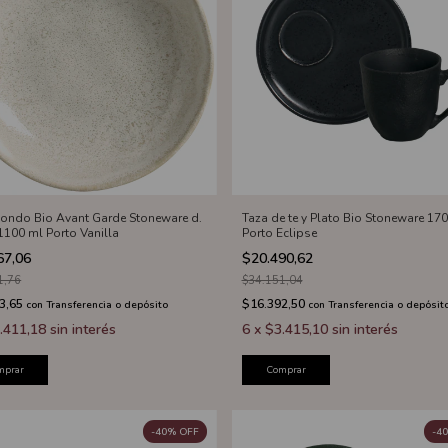
hondo Bio Avant Garde Stoneware d.
Taza de te y Plato Bio Stoneware 17
1100 ml Porto Vanilla
Porto Eclipse
67,06
$20.490,62
1,76
$34.151,04
3,65
$16.392,50
con
Transferencia o depósito
con
Transferencia o depósit
.411,18
sin interés
6
x
$3.415,10
sin interés
mprar
Comprar
-
40
%
OFF
-
40