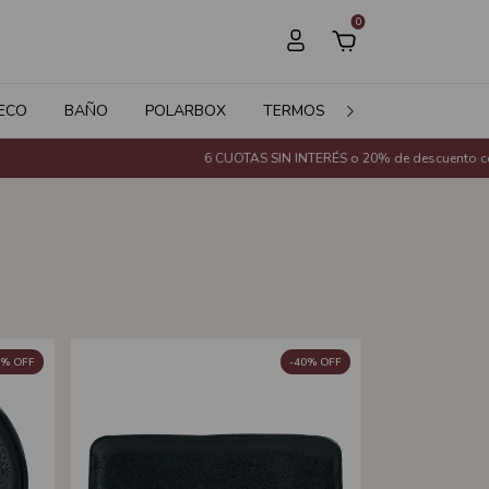
0
ECO
BAÑO
POLARBOX
TERMOS
JARDÍN
SALE
6 CUOTAS SIN INTERÉS o 20% de descuento con Transferencia Ba
%
OFF
-
40
%
OFF