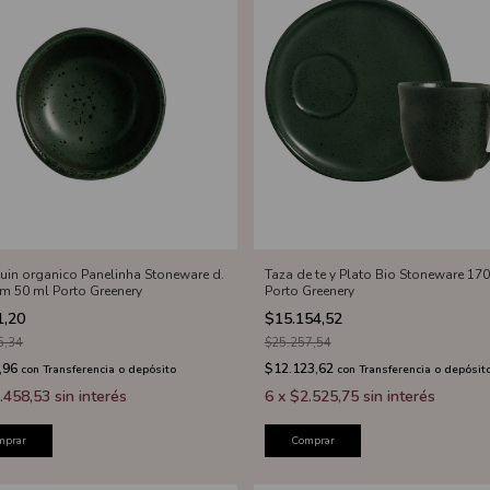
in organico Panelinha Stoneware d.
Taza de te y Plato Bio Stoneware 17
cm 50 ml Porto Greenery
Porto Greenery
1,20
$15.154,52
5,34
$25.257,54
,96
$12.123,62
con
Transferencia o depósito
con
Transferencia o depósit
.458,53
sin interés
6
x
$2.525,75
sin interés
mprar
Comprar