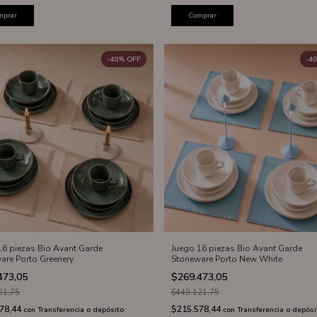
mprar
Comprar
-
40
%
OFF
-
40
16 piezas Bio Avant Garde
Juego 16 piezas Bio Avant Garde
are Porto Greenery
Stoneware Porto New White
473,05
$269.473,05
21,75
$449.121,75
578,44
$215.578,44
con
Transferencia o depósito
con
Transferencia o depósi