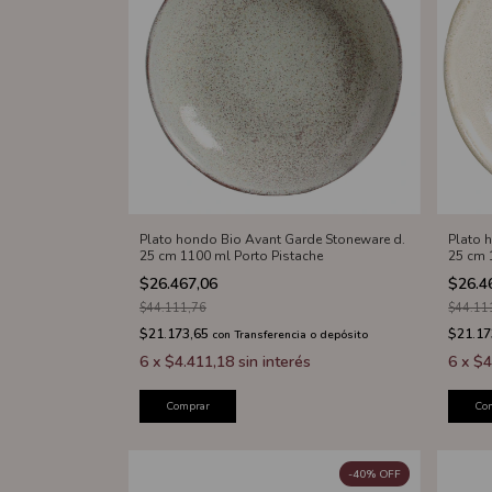
Plato hondo Bio Avant Garde Stoneware d.
Plato 
25 cm 1100 ml Porto Pistache
25 cm 
$26.467,06
$26.4
$44.111,76
$44.11
$21.173,65
$21.17
con
Transferencia o depósito
6
x
$4.411,18
sin interés
6
x
$4
Comprar
Co
-
40
%
OFF