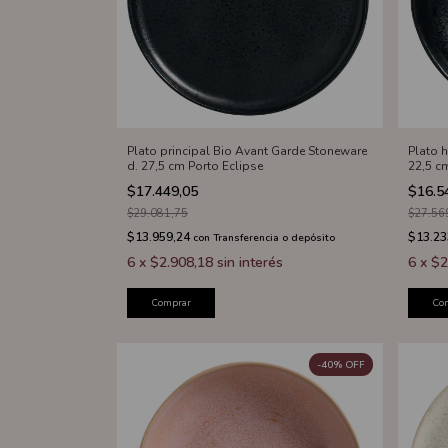
Plato principal Bio Avant Garde Stoneware
Plato 
d. 27,5 cm Porto Eclipse
22,5 c
$17.449,05
$16.5
$29.081,75
$27.56
$13.959,24
$13.23
con
Transferencia o depósito
6
x
$2.908,18
sin interés
6
x
$2
Comprar
Co
-
40
%
OFF