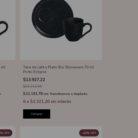
0 ml
Taza de cafe y Plato Bio Stoneware 70 ml
Porto Eclipse
$13.927,22
$23.212,04
$11.141,78
o
con
Transferencia o depósito
6
x
$2.321,20
sin interés
Comprar
%
OFF
-
40
%
OFF