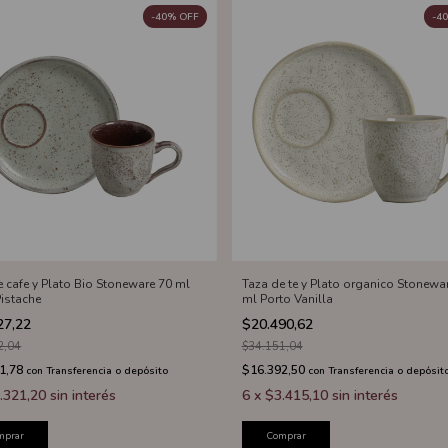
-
40
%
OFF
-
40
e cafe y Plato Bio Stoneware 70 ml
Taza de te y Plato organico Stonewa
Pistache
ml Porto Vanilla
27,22
$20.490,62
2,04
$34.151,04
1,78
$16.392,50
con
Transferencia o depósito
con
Transferencia o depósit
.321,20
sin interés
6
x
$3.415,10
sin interés
mprar
Comprar