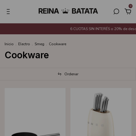
0
6 CUOTAS SIN INTERÉS o 20% de descuent
Inicio
.
Electro
.
Smeg
.
Cookware
Cookware
Ordenar