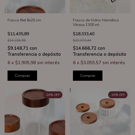
Frasco Net 8x20 cm
Frasco de Vidrio Hermético
Vitraux 1300 ml
$11.435,89
$18.333,40
$16.336,98
$20.370,44
$9.148,71
con
$14.666,72
con
Transferencia o depósito
Transferencia o depósito
6
x
$1.905,98
sin interés
6
x
$3.055,57
sin interés
Comprar
Comprar
-
30
%
OFF
-
30
%
OFF