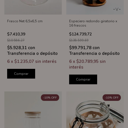
Frasco Net 6,5x6,5 cm
Especiero redondo giratorio x
16 frascos
$7.410,39
$124.739,72
$10.586,27
$138.599,69
$5.928,31
con
$99.791,78
con
Transferencia o depósito
Transferencia o depósito
6
x
$1.235,07
sin interés
6
x
$20.789,95
sin
interés
Comprar
Comprar
-
10
%
OFF
-
10
%
OFF