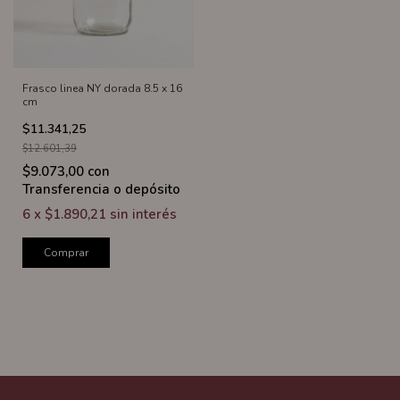
Frasco linea NY dorada 8.5 x 16
cm
$11.341,25
$12.601,39
$9.073,00
con
Transferencia o depósito
6
x
$1.890,21
sin interés
Comprar