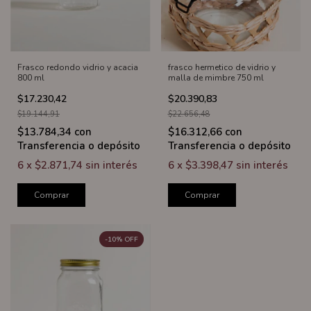
Frasco redondo vidrio y acacia
frasco hermetico de vidrio y
800 ml
malla de mimbre 750 ml
$17.230,42
$20.390,83
$19.144,91
$22.656,48
$13.784,34
con
$16.312,66
con
Transferencia o depósito
Transferencia o depósito
6
x
$2.871,74
sin interés
6
x
$3.398,47
sin interés
Comprar
Comprar
-
10
%
OFF