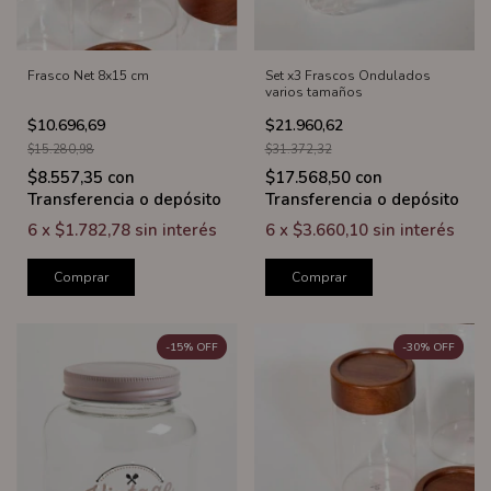
Frasco Net 8x15 cm
Set x3 Frascos Ondulados
varios tamaños
$10.696,69
$21.960,62
$15.280,98
$31.372,32
$8.557,35
con
$17.568,50
con
Transferencia o depósito
Transferencia o depósito
6
x
$1.782,78
sin interés
6
x
$3.660,10
sin interés
Comprar
Comprar
-
15
%
OFF
-
30
%
OFF