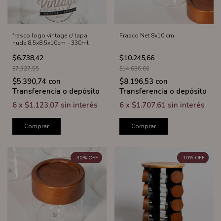
frasco logo vintage c/ tapa
Frasco Net 8x10 cm
nude 8,5x8,5x10cm - 330ml
$6.738,42
$10.245,66
$7.927,55
$14.636,66
$5.390,74
con
$8.196,53
con
Transferencia o depósito
Transferencia o depósito
6
x
$1.123,07
sin interés
6
x
$1.707,61
sin interés
Comprar
Comprar
-
30
%
OFF
-
10
%
OFF