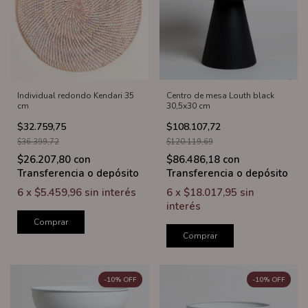
Individual redondo Kendari 35
Centro de mesa Louth black
cm
30,5x30 cm
$32.759,75
$108.107,72
$36.399,72
$120.119,69
$26.207,80
con
$86.486,18
con
Transferencia o depósito
Transferencia o depósito
6
x
$5.459,96
sin interés
6
x
$18.017,95
sin
interés
Comprar
Comprar
-
10
%
OFF
-
10
%
OFF