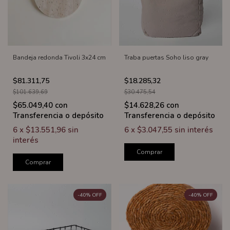
Bandeja redonda Tivoli 3x24 cm
Traba puertas Soho liso gray
$81.311,75
$18.285,32
$101.639,69
$30.475,54
$65.049,40
con
$14.628,26
con
Transferencia o depósito
Transferencia o depósito
6
x
$13.551,96
sin
6
x
$3.047,55
sin interés
interés
Comprar
Comprar
-
40
%
OFF
-
40
%
OFF