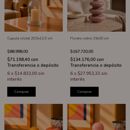
Cupula cristal 20,5x13,5 cm
Florero vidrio 19x30 cm
$88.998,00
$167.720,00
$71.198,40
con
$134.176,00
con
Transferencia o depósito
Transferencia o depósito
6
x
$14.833,00
sin
6
x
$27.953,33
sin
interés
interés
Comprar
Comprar