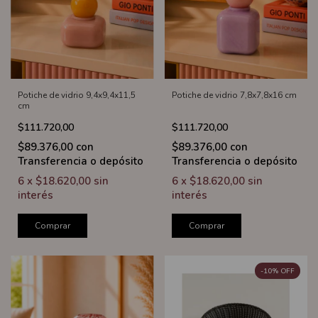
Potiche de vidrio 9,4x9,4x11,5
Potiche de vidrio 7,8x7,8x16 cm
cm
$111.720,00
$111.720,00
$89.376,00
con
$89.376,00
con
Transferencia o depósito
Transferencia o depósito
6
x
$18.620,00
sin
6
x
$18.620,00
sin
interés
interés
Comprar
Comprar
-
10
%
OFF