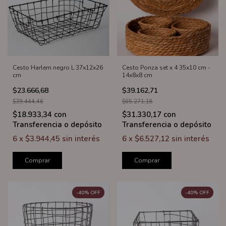
Cesto Harlem negro L 37x12x26
Cesto Ponza set x 4 35x10 cm -
cm
14x8x8 cm
$23.666,68
$39.162,71
$39.444,46
$65.271,18
$18.933,34
con
$31.330,17
con
Transferencia o depósito
Transferencia o depósito
6
x
$3.944,45
sin interés
6
x
$6.527,12
sin interés
Comprar
Comprar
-
40
%
OFF
-
40
%
OFF