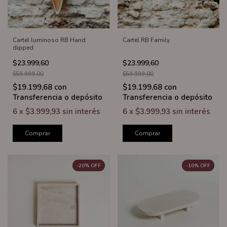
Cartel luminoso RB Hand
Cartel RB Family
dipped
$23.999,60
$23.999,60
$59.999,00
$59.999,00
$19.199,68
con
$19.199,68
con
Transferencia o depósito
Transferencia o depósito
6
x
$3.999,93
sin interés
6
x
$3.999,93
sin interés
Comprar
Comprar
-
20
%
OFF
-
10
%
OFF