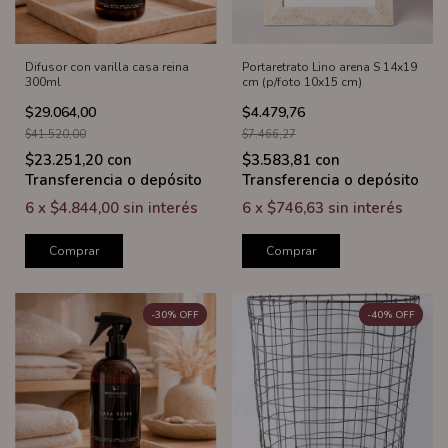
Difusor con varilla casa reina
Portaretrato Lino arena S 14x19
300ml
cm (p/foto 10x15 cm)
$29.064,00
$4.479,76
$41.520,00
$7.466,27
$23.251,20
con
$3.583,81
con
Transferencia o depósito
Transferencia o depósito
6
x
$4.844,00
sin interés
6
x
$746,63
sin interés
Comprar
Comprar
-
30
%
OFF
-
40
%
OFF