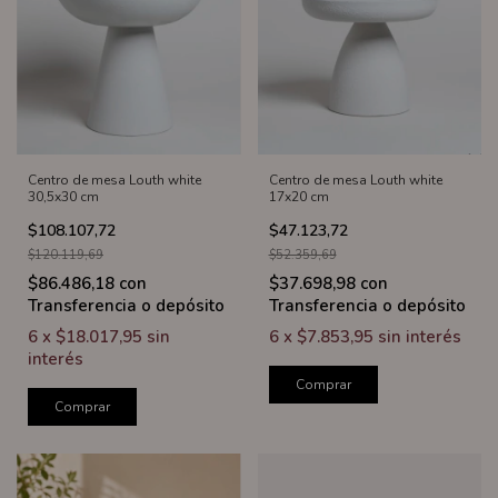
Centro de mesa Louth white
Centro de mesa Louth white
30,5x30 cm
17x20 cm
$108.107,72
$47.123,72
$120.119,69
$52.359,69
$86.486,18
con
$37.698,98
con
Transferencia o depósito
Transferencia o depósito
6
x
$18.017,95
sin
6
x
$7.853,95
sin interés
interés
Comprar
Comprar