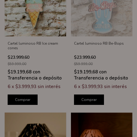
Cartel luminoso RB Ice cream
Cartel luminoso RB Be-Bops
cones
$23.999,60
$23.999,60
$59.999,00
$59.999,00
$19.199,68
con
$19.199,68
con
Transferencia o depósito
Transferencia o depósito
6
x
$3.999,93
sin interés
6
x
$3.999,93
sin interés
Comprar
Comprar