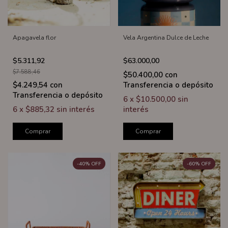
Apagavela flor
Vela Argentina Dulce de Leche
$5.311,92
$63.000,00
$7.588,46
$50.400,00
con
$4.249,54
con
Transferencia o depósito
Transferencia o depósito
6
x
$10.500,00
sin
6
x
$885,32
sin interés
interés
Comprar
Comprar
-
40
%
OFF
-
60
%
OFF