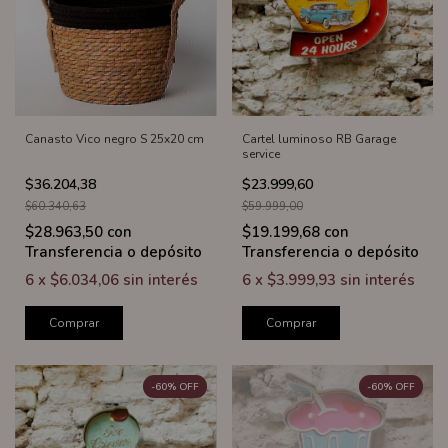
Canasto Vico negro S 25x20 cm
Cartel luminoso RB Garage
service
$36.204,38
$23.999,60
$60.340,63
$59.999,00
$28.963,50
con
$19.199,68
con
Transferencia o depósito
Transferencia o depósito
6
x
$6.034,06
sin interés
6
x
$3.999,93
sin interés
Comprar
Comprar
-
60
%
OFF
-
60
%
OFF