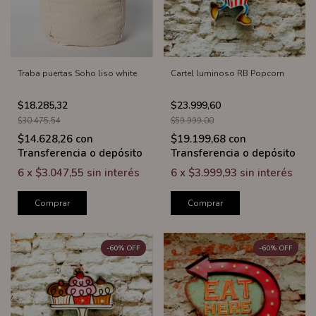
Traba puertas Soho liso white
Cartel luminoso RB Popcorn
$18.285,32
$23.999,60
$30.475,54
$59.999,00
$14.628,26
con
$19.199,68
con
Transferencia o depósito
Transferencia o depósito
6
x
$3.047,55
sin interés
6
x
$3.999,93
sin interés
Comprar
Comprar
-
60
%
OFF
-
60
%
OFF