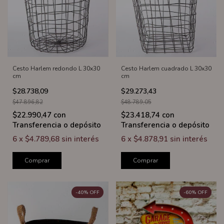
Cesto Harlem redondo L 30x30
Cesto Harlem cuadrado L 30x30
cm
cm
$28.738,09
$29.273,43
$47.896,82
$48.789,05
$22.990,47
con
$23.418,74
con
Transferencia o depósito
Transferencia o depósito
6
x
$4.789,68
sin interés
6
x
$4.878,91
sin interés
Comprar
Comprar
-
40
%
OFF
-
60
%
OFF