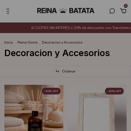
0
CUOTAS SIN INTERÉS o 20% de descuento con Transferencia Bancaria (Except
Inicio
.
Reina Home
.
Decoracion y Accesorios
Decoracion y Accesorios
Ordenar
-
30
%
OFF
-
40
%
OFF