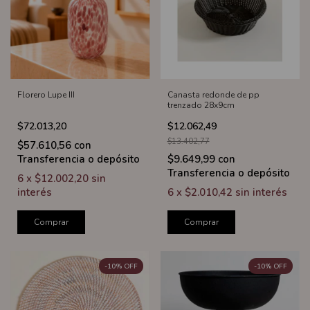
Florero Lupe III
Canasta redonde de pp
trenzado 28x9cm
$72.013,20
$12.062,49
$13.402,77
$57.610,56
con
Transferencia o depósito
$9.649,99
con
Transferencia o depósito
6
x
$12.002,20
sin
interés
6
x
$2.010,42
sin interés
Comprar
Comprar
-
10
%
OFF
-
10
%
OFF