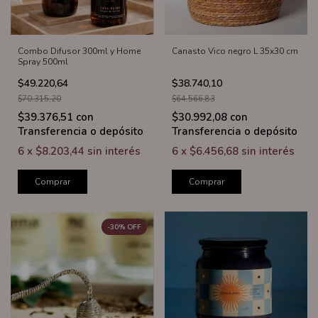
Combo Difusor 300ml y Home
Canasto Vico negro L 35x30 cm
Spray 500ml
$49.220,64
$38.740,10
$70.315,20
$64.566,83
$39.376,51
con
$30.992,08
con
Transferencia o depósito
Transferencia o depósito
6
x
$8.203,44
sin interés
6
x
$6.456,68
sin interés
Comprar
Comprar
-
30
%
OFF