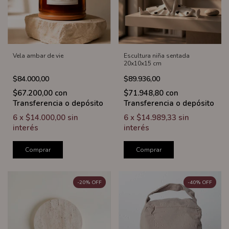
Vela ambar de vie
Escultura niña sentada
20x10x15 cm
$84.000,00
$89.936,00
$67.200,00
con
$71.948,80
con
Transferencia o depósito
Transferencia o depósito
6
x
$14.000,00
sin
6
x
$14.989,33
sin
interés
interés
Comprar
Comprar
-
20
%
OFF
-
40
%
OFF