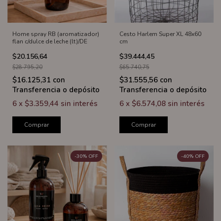
Home spray RB (aromatizador)
Cesto Harlem Super XL 48x60
flan c/dulce de leche (lt)/DE
cm
$20.156,64
$39.444,45
$28.795,20
$65.740,75
$16.125,31
con
$31.555,56
con
Transferencia o depósito
Transferencia o depósito
6
x
$3.359,44
sin interés
6
x
$6.574,08
sin interés
Comprar
Comprar
-
30
%
OFF
-
40
%
OFF