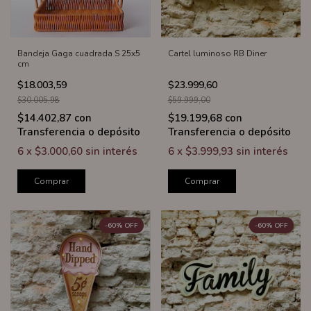
Bandeja Gaga cuadrada S 25x5
Cartel luminoso RB Diner
cm
$18.003,59
$23.999,60
$30.005,98
$59.999,00
$14.402,87
con
$19.199,68
con
Transferencia o depósito
Transferencia o depósito
6
x
$3.000,60
sin interés
6
x
$3.999,93
sin interés
Comprar
Comprar
-
60
%
OFF
-
60
%
OFF