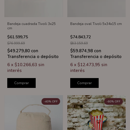
Bandeja cuadrada Tivoli 3x25
Bandeja oval Tivoli 5x34x15 cm
cm
$61.599,75
$74.843,72
$76.999,69
$83.159,69
$49.279,80
con
$59.874,98
con
Transferencia o depósito
Transferencia o depósito
6
x
$10.266,63
sin
6
x
$12.473,95
sin
interés
interés
Comprar
Comprar
-
40
%
OFF
-
60
%
OFF