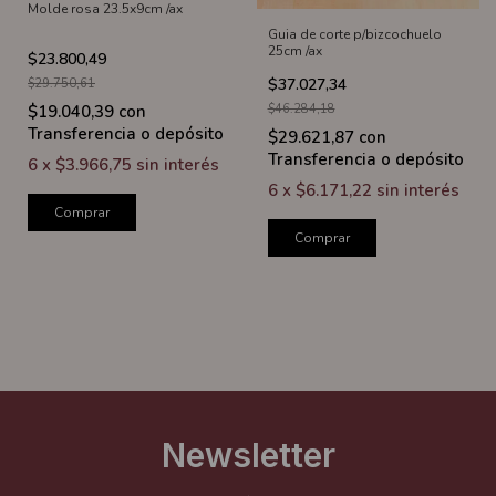
Molde rosa 23.5x9cm /ax
Guia de corte p/bizcochuelo
25cm /ax
$23.800,49
$37.027,34
$29.750,61
$19.040,39
con
$46.284,18
Transferencia o depósito
$29.621,87
con
Transferencia o depósito
6
x
$3.966,75
sin interés
6
x
$6.171,22
sin interés
Comprar
Comprar
Newsletter