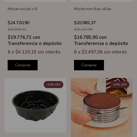
Molde volcán x 6
Molde mini flan x6 /ax
$24.720,90
$20.982,37
$30.901,12
$26.227,96
$19.776,72
con
$16.785,90
con
Transferencia o depósito
Transferencia o depósito
6
x
$4.120,15
sin interés
6
x
$3.497,06
sin interés
Comprar
Comprar
-
20
%
OFF
-
20
%
OFF