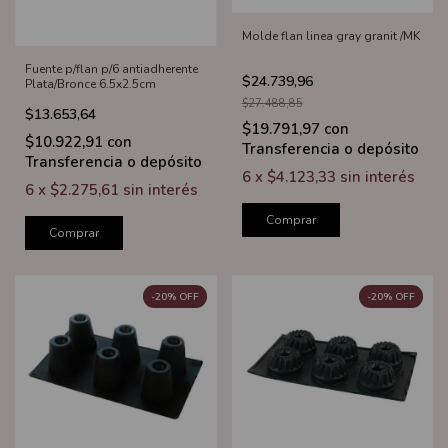
Molde flan linea gray granit /MK
Fuente p/flan p/6 antiadherente
$24.739,96
Plata/Bronce 6.5x2.5cm
$27.488,85
$13.653,64
$19.791,97
con
$10.922,91
con
Transferencia o depósito
Transferencia o depósito
6
x
$4.123,33
sin interés
6
x
$2.275,61
sin interés
Comprar
Comprar
-
20
%
OFF
-
20
%
OFF