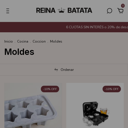
0
6 CUOTAS SIN INTERÉS o 20% de descue
Inicio
.
Cocina
.
Coccion
.
Moldes
Moldes
Ordenar
-
10
%
OFF
-
10
%
OFF