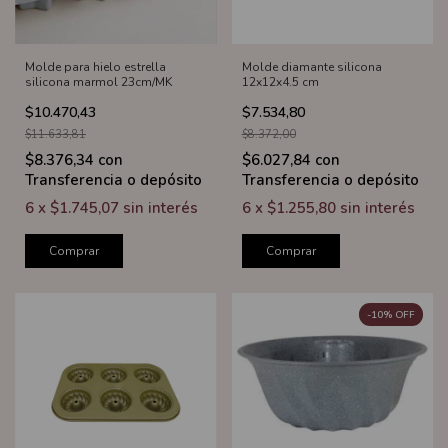
Molde para hielo estrella
Molde diamante silicona
silicona marmol 23cm/MK
12x12x4.5 cm
$10.470,43
$7.534,80
$11.633,81
$8.372,00
$8.376,34
con
$6.027,84
con
Transferencia o depósito
Transferencia o depósito
6
x
$1.745,07
sin interés
6
x
$1.255,80
sin interés
Comprar
Comprar
-
10
%
OFF