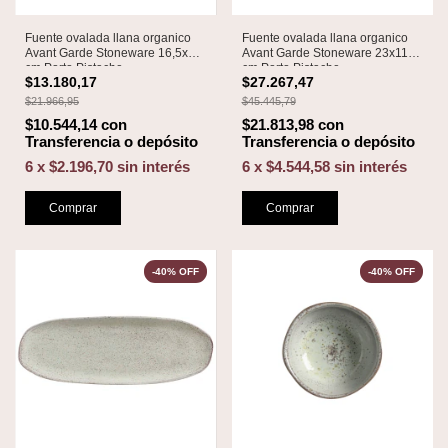
Fuente ovalada llana organico
Fuente ovalada llana organico
Avant Garde Stoneware 16,5x8
Avant Garde Stoneware 23x11
cm Porto Pistache
cm Porto Pistache
$13.180,17
$27.267,47
$21.966,95
$45.445,79
$10.544,14
con
$21.813,98
con
Transferencia o depósito
Transferencia o depósito
6
x
$2.196,70
sin interés
6
x
$4.544,58
sin interés
Comprar
Comprar
-
40
%
OFF
-
40
%
OFF