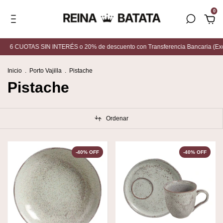
0
6 CUOTAS SIN INTERÉS o 20% de descuento con Transferencia Bancaria (Excep
Inicio
.
Porto Vajilla
.
Pistache
Pistache
Ordenar
-
40
%
OFF
-
40
%
OFF