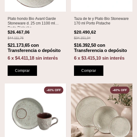
Plato hondo Bio Avant Garde
Taza de te y Plato Bio Stoneware
Stoneware d. 25 cm 1100 ml
170 ml Porto Pistache
Porto Pistache
$26.467,06
$20.490,62
$44.111,76
$34.151,04
$21.173,65
con
$16.392,50
con
Transferencia o depósito
Transferencia o depósito
6
x
$4.411,18
sin interés
6
x
$3.415,10
sin interés
Comprar
Comprar
-
40
%
OFF
-
40
%
OFF