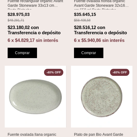
Fuente rectangular organic Avant
Fuente ovalada honda organic
Garde Stoneware 33x13 cm
Avant Garde Stoneware 32x16
Porto Pistache
cm 650 ml Porto Pistache
$28.975,03
$35.645,15
$48.291,71
$59.408,58
$23.180,02
con
$28.516,12
con
Transferencia o depósito
Transferencia o depósito
6
x
$4.829,17
sin interés
6
x
$5.940,86
sin interés
Comprar
Comprar
-
40
%
OFF
-
40
%
OFF
Fuente ovalada llana organic
Plato de pan Bio Avant Garde