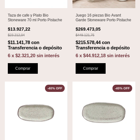
Taza de cafe y Plato Bio
Juego 16 piezas Bio Avant
Stoneware 70 ml Porto Pistache
Garde Stoneware Porto Pistache
$13.927,22
$269.473,05
$23.212,04
$449.121,75
$11.141,78
con
$215.578,44
con
Transferencia o depósito
Transferencia o depósito
6
x
$2.321,20
sin interés
6
x
$44.912,18
sin interés
Comprar
Comprar
-
40
%
OFF
-
40
%
OFF