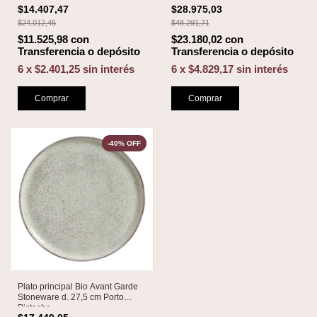
$14.407,47
$28.975,03
$24.012,45
$48.291,71
$11.525,98
con
$23.180,02
con
Transferencia o depósito
Transferencia o depósito
6
x
$2.401,25
sin interés
6
x
$4.829,17
sin interés
Comprar
Comprar
-
40
%
OFF
Plato principal Bio Avant Garde
Stoneware d. 27,5 cm Porto
Pistache