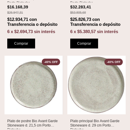
Porto Pistache
Porto Pistache
$16.168,39
$32.283,41
$26.947,31
$53.805,68
$12.934,71
con
$25.826,73
con
Transferencia o depósito
Transferencia o depósito
6
x
$2.694,73
sin interés
6
x
$5.380,57
sin interés
Comprar
Comprar
-
40
%
OFF
-
40
%
OFF
Plato de postre Bio Avant Garde
Plato principal Bio Avant Garde
Stoneware d. 21,5 cm Porto
Stoneware d. 29 cm Porto
Pistache
Pistache