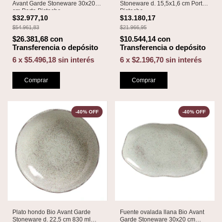
Avant Garde Stoneware 30x20
Stoneware d. 15,5x1,6 cm Porto
cm Porto Pistache
Pistache
$32.977,10
$13.180,17
$54.961,83
$21.966,95
$26.381,68
con
$10.544,14
con
Transferencia o depósito
Transferencia o depósito
6
x
$5.496,18
sin interés
6
x
$2.196,70
sin interés
Comprar
Comprar
-
40
%
OFF
-
40
%
OFF
Plato hondo Bio Avant Garde
Fuente ovalada llana Bio Avant
Stoneware d. 22,5 cm 830 ml
Garde Stoneware 30x20 cm