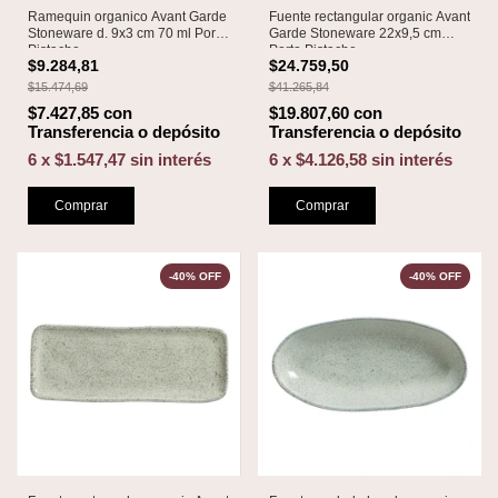
Ramequin organico Avant Garde
Fuente rectangular organic Avant
Stoneware d. 9x3 cm 70 ml Porto
Garde Stoneware 22x9,5 cm
Pistache
Porto Pistache
$9.284,81
$24.759,50
$15.474,69
$41.265,84
$7.427,85
con
$19.807,60
con
Transferencia o depósito
Transferencia o depósito
6
x
$1.547,47
sin interés
6
x
$4.126,58
sin interés
Comprar
Comprar
-
40
%
OFF
-
40
%
OFF