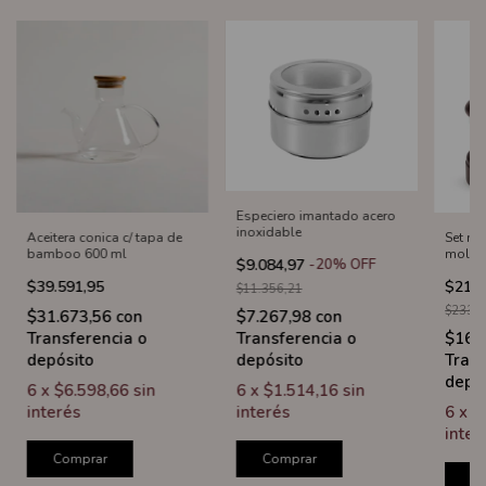
Especiero imantado acero
inoxidable
Aceitera conica c/ tapa de
Set ne
bamboo 600 ml
molini
$9.084,97
-
20
%
OFF
cm
$39.591,95
$210.
$11.356,21
$233.4
$7.267,98
con
$31.673,56
con
Transferencia o
Transferencia o
$168
depósito
depósito
Trans
depó
6
x
$1.514,16
sin
6
x
$6.598,66
sin
interés
interés
6
x
$
inter
Comprar
Comprar
C