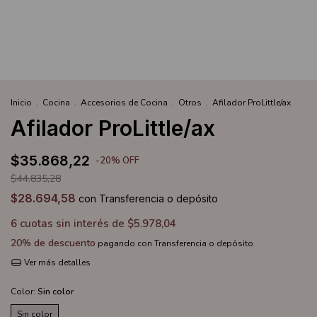
Inicio
.
Cocina
.
Accesorios de Cocina
.
Otros
.
Afilador ProLittle/ax
Afilador ProLittle/ax
$35.868,22
-
20
%
OFF
$44.835,28
$28.694,58
con
Transferencia o depósito
6
cuotas sin interés de
$5.978,04
20% de descuento
pagando con Transferencia o depósito
Ver más detalles
Color:
Sin color
Sin color