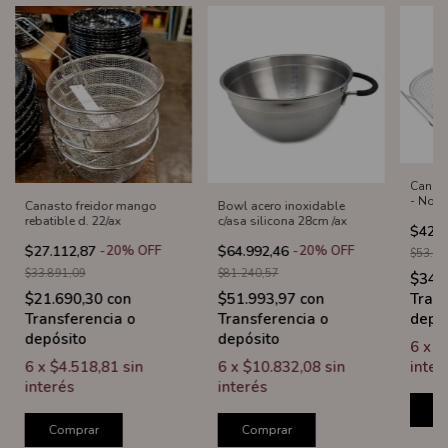
Canast
- Nonf
Canasto freidor mango
Bowl acero inoxidable
rebatible d. 22/ax
c/asa silicona 28cm /ax
$42.7
$27.112,87
-
20
%
OFF
$64.992,46
-
20
%
OFF
$53.39
$33.891,09
$81.240,57
$34.
Trans
$21.690,30
con
$51.993,97
con
depó
Transferencia o
Transferencia o
depósito
depósito
6
x
$
inter
6
x
$4.518,81
sin
6
x
$10.832,08
sin
interés
interés
C
Comprar
Comprar