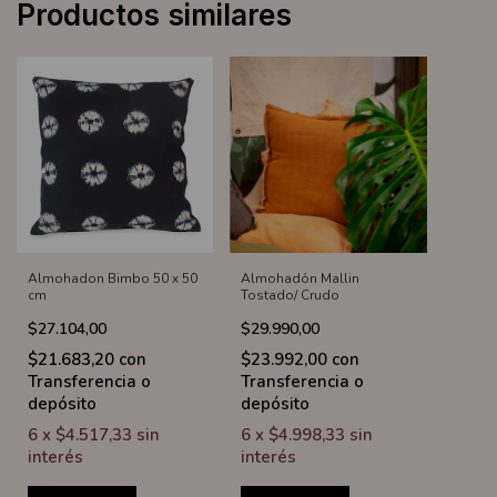
Productos similares
Almohadon Bimbo 50 x 50
Almohadón Mallin
cm
Tostado/ Crudo
$27.104,00
$29.990,00
$21.683,20
con
$23.992,00
con
Transferencia o
Transferencia o
depósito
depósito
6
x
$4.517,33
sin
6
x
$4.998,33
sin
interés
interés