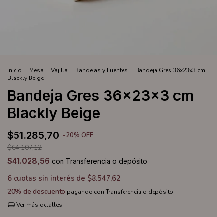
Inicio
.
Mesa
.
Vajilla
.
Bandejas y Fuentes
.
Bandeja Gres 36x23x3 cm
Blackly Beige
Bandeja Gres 36x23x3 cm
Blackly Beige
$51.285,70
-
20
%
OFF
$64.107,12
$41.028,56
con
Transferencia o depósito
6
cuotas sin interés de
$8.547,62
20% de descuento
pagando con Transferencia o depósito
Ver más detalles