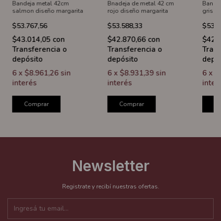
Bandeja metal 42cm
Bnadeja de metal 42 cm
Bandej
salmon diseño margarita
rojo diseño margarita
gris di
$53.767,56
$53.588,33
$53.5
$43.014,05
con
$42.870,66
con
$42.
Transferencia o
Transferencia o
Trans
depósito
depósito
depó
6
x
$8.961,26
sin
6
x
$8.931,39
sin
6
x
$
interés
interés
inter
Comprar
Comprar
C
Newsletter
Registrate y recibí nuestras ofertas.