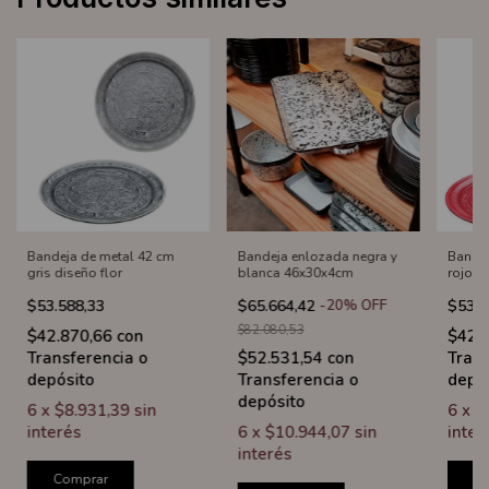
Bandeja de metal 42 cm
Bandeja enlozada negra y
Bandej
gris diseño flor
blanca 46x30x4cm
rojo d
$53.588,33
$65.664,42
-
20
%
OFF
$53.5
$82.080,53
$42.870,66
con
$42.
Transferencia o
$52.531,54
con
Trans
depósito
Transferencia o
depó
depósito
6
x
$8.931,39
sin
6
x
$
interés
6
x
$10.944,07
sin
inter
interés
Comprar
C