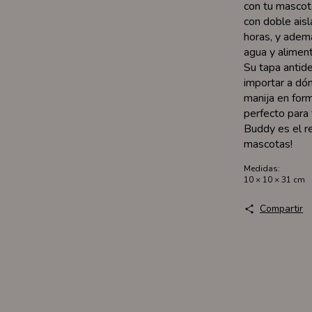
con tu mascota
con doble aisl
horas, y adem
agua y aliment
Su tapa antide
importar a dón
manija en form
perfecto para 
Buddy es el r
mascotas!
Medidas:
10 × 10 × 31 cm
Compartir