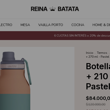
LECTRO
MESA
VAJILLA PORTO
COCINA
HOME & D
6 CUOTAS SIN INTERÉS o 20% de descuento 
Inicio
.
Termos
.
+ 270 ml - Pastel
Botel
+ 210
Paste
$84.000,
$120.000,00