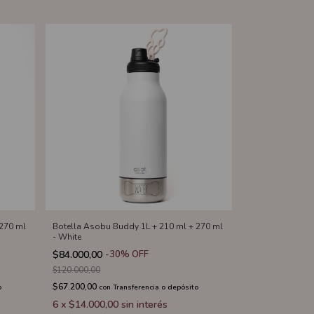
 270 ml
Botella Asobu Buddy 1L + 210 ml + 270 ml
- White
$84.000,00
-
30
%
OFF
$120.000,00
$67.200,00
o
con
Transferencia o depósito
6
x
$14.000,00
sin interés