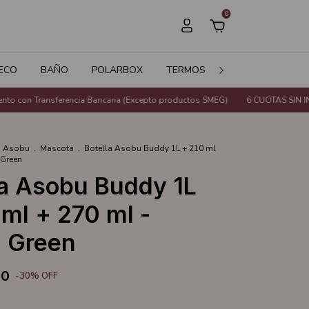
0
ECO
BAÑO
POLARBOX
TERMOS
JARDÍN
SALE
con Transferencia Bancaria (Excepto productos SMEG)
6 CUOTAS SIN INTER
Asobu
.
Mascota
.
Botella Asobu Buddy 1L + 210 ml
 Green
la Asobu Buddy 1L
 ml + 270 ml -
l Green
00
-
30
%
OFF