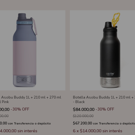
a Asobu Buddy 1L + 210 ml + 270 ml
Botella Asobu Buddy 1L + 210 ml +
l Pink
- Black
00,00
-
30
%
OFF
$84.000,00
-
30
%
OFF
00,00
$120.000,00
0,00
$67.200,00
con
Transferencia o depósito
con
Transferencia o depósit
4.000,00
sin interés
6
x
$14.000,00
sin interés