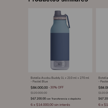
Botella Asobu Buddy 1L + 210 ml + 270 ml
Botell
- Pastel Blue
- Paste
$84.000,00
-
30
%
OFF
$84.0
$120.000,00
$120.0
$67.200,00
$67.20
con
Transferencia o depósito
6
x
$14.000,00
sin interés
6
x
$1