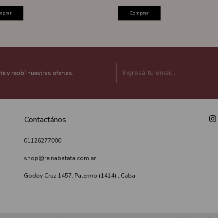
mprar
Comprar
te y recibí nuestras ofertas.
Contactános
01126277000
shop@reinabatata.com.ar
Godoy Cruz 1457, Palermo (1414) , Caba