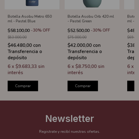
Botella Asobu Metro 650
Botell
Botella Asobu Orb 420 ml
ml - Pastel Blue
ml - W
- Pastel Green
$58.100,00
-
30
%
OFF
$48.3
$52.500,00
-
30
%
OFF
$83.000,00
$69.00
$75.000,00
$46.480,00
con
$38.
$42.000,00
con
Transferencia o
Trans
Transferencia o
depósito
depó
depósito
6
x
$9.683,33
sin
6
x
$
6
x
$8.750,00
sin
interés
inter
interés
Comprar
C
Comprar
Newsletter
Registrate y recibí nuestras ofertas.