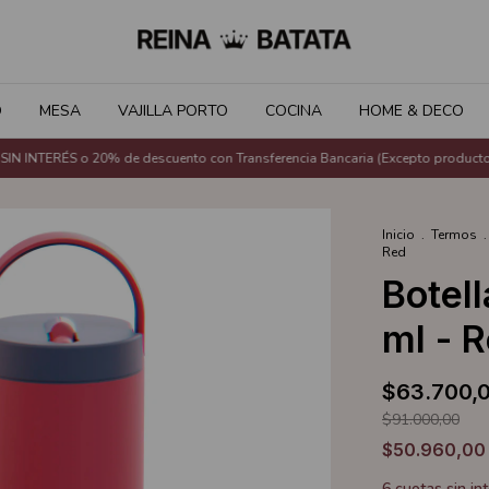
O
MESA
VAJILLA PORTO
COCINA
HOME & DECO
INTERÉS o 20% de descuento con Transferencia Bancaria (Excepto productos
Inicio
.
Termos
.
Red
Botel
ml - 
$63.700,
$91.000,00
$50.960,0
6
cuotas sin in