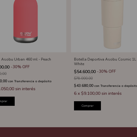
a Asobu Urban 460 ml - Peach
Botella Deportiva Asobu Cosmic 1L 
White
00,00
-
30
%
OFF
$54.600,00
-
30
%
OFF
0,00
$78.000,00
0,00
con
Transferencia o depósito
$43.680,00
con
Transferencia o depósit
.050,00
sin interés
6
x
$9.100,00
sin interés
mprar
Comprar