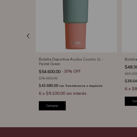
smic 1L - Basil
Botella Deportiva Asobu Cosmic 1L -
Botell
Pastel Green
$48.3
$54.600,00
-
30
%
OFF
$69.00
$78.000,00
$38.64
$43.680,00
 o depósito
con
Transferencia o depósito
6
x
$8
s
6
x
$9.100,00
sin interés
Co
Comprar