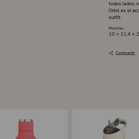
todos lados, n
Orbit es el a
outfit.
Medidas:
10 × 11,4 × 
Compartir