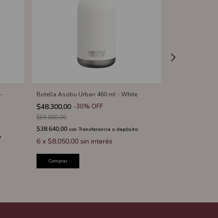
-
Botella Asobu Urban 460 ml - White
Botella Deporti
$48.300,00
-
30
%
OFF
$54.600,00
-
3
$69.000,00
$78.000,00
$38.640,00
$43.680,00
con
Transferencia o depósito
con
T
o
6
x
$8.050,00
sin interés
6
x
$9.100,00
Comprar
Comprar