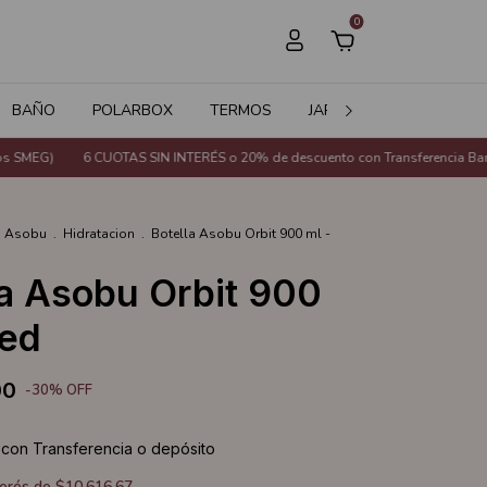
0
BAÑO
POLARBOX
TERMOS
JARDÍN
SALE
 SMEG)
6 CUOTAS SIN INTERÉS o 20% de descuento con Transferencia Banca
Asobu
.
Hidratacion
.
Botella Asobu Orbit 900 ml -
la Asobu Orbit 900
Red
00
-
30
%
OFF
0
con
Transferencia o depósito
terés de
$10.616,67