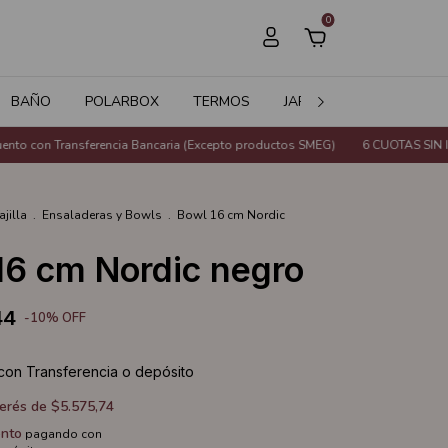
0
BAÑO
POLARBOX
TERMOS
JARDÍN
SALE
 con Transferencia Bancaria (Excepto productos SMEG)
6 CUOTAS SIN INTE
ajilla
.
Ensaladeras y Bowls
.
Bowl 16 cm Nordic
16 cm Nordic negro
44
-
10
%
OFF
con
Transferencia o depósito
terés de
$5.575,74
nto
pagando con