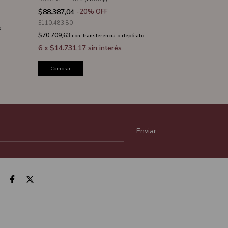
$121.045,68
-
$88.387,04
-
20
%
OFF
$151.307,10
$110.483,80
$96.836,54
o
con
T
$70.709,63
con
Transferencia o depósito
6
x
$20.174,2
6
x
$14.731,17
sin interés
Comprar
Comprar