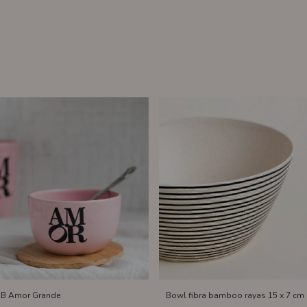
RB Amor Grande
Bowl fibra bamboo rayas 15 x 7 cm