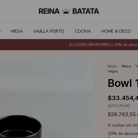
O
MESA
VAJILLA PORTO
COCINA
HOME & DECO
6 CUOTAS SIN INTERÉS o 20% de descuento
Inicio
.
Mesa
.
V
negro
Bowl 
$33.454,
$37.171,60
$26.763,55
6
cuotas sin in
20% de descue