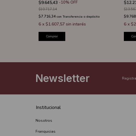
$9.645,43
-
10
%
OFF
$12.2
$10.717,14
$13.56
$7.716,34
$9.768
con
Transferencia o depósito
 o depósito
6
x
$1.607,57
sin interés
6
x
$2
és
Comprar
Co
Newsletter
Registra
Institucional
Nosotros
Franquicias