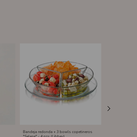
Bandeja redonda + 3 bowls copetineros
Juego ensalader
"Selene" - 4 pzs (Libbey)