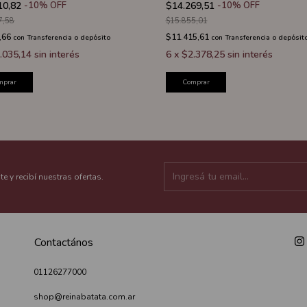
10,82
-
10
%
OFF
$14.269,51
-
10
%
OFF
7,58
$15.855,01
,66
$11.415,61
con
Transferencia o depósito
con
Transferencia o depósit
.035,14
sin interés
6
x
$2.378,25
sin interés
mprar
Comprar
te y recibí nuestras ofertas.
Contactános
01126277000
shop@reinabatata.com.ar