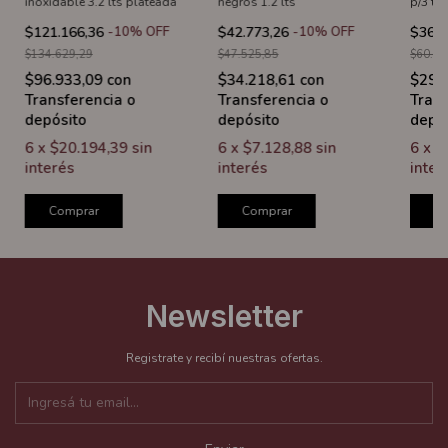
inoxidable 3.2 lts plateada
negros 1.2 lts
p/3 ta
$121.166,36
-
10
%
OFF
$42.773,26
-
10
%
OFF
$36.3
$134.629,29
$47.525,85
$60.61
$96.933,09
con
$34.218,61
con
$29.
Transferencia o
Transferencia o
Trans
depósito
depósito
depó
6
x
$20.194,39
sin
6
x
$7.128,88
sin
6
x
$
interés
interés
inter
Comprar
Comprar
C
Newsletter
Registrate y recibí nuestras ofertas.