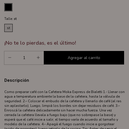
Talle:
st
st
¡No te lo pierdas, es el último!
Descripción
Como preparar café con la Cafetera Moka Express de Bialetti 1.- Llenar con
agua a temperatura ambiente la base de la cafetera, hasta la válvula de
seguridad. 2.– Colocar el embudo de la cafetera y llenarlo de café (al ras
sin aplastarlo). Luego, limpiá los bordes sin dejar residuos de café. 3.–
Enroscá la cafetera delicadamente sin hacer mucha fuerza. Una vez
cerrada la cafetera llevala a fuego bajo (que no sobrepase la base) y
esperá que el café inicie a salir, el tiempo varía de acuerdo al tamaño y
modelo de la cafetera. 4.– Apagá el fuego cuando inicie a gorgotear
(ruido de gorgoteo), luego retiralo de la cocina. Tip: Antes de servir el