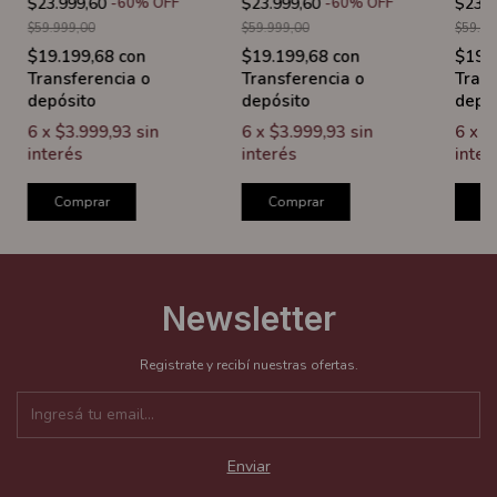
$23.999,60
-
60
%
OFF
$23.999,60
-
60
%
OFF
$23.9
$59.999,00
$59.999,00
$59.99
$19.199,68
con
$19.199,68
con
$19.
Transferencia o
Transferencia o
Trans
depósito
depósito
depó
6
x
$3.999,93
sin
6
x
$3.999,93
sin
6
x
$
interés
interés
inter
Comprar
Comprar
C
Newsletter
Registrate y recibí nuestras ofertas.