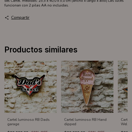
del Cartel. medidas: 25,5 x 40,0 x 5,0 cm (ancho x largo x alto) Las luces
funcionan con 2 pilas AA no incluidas.
Compartir
Productos similares
Cartel luminoso RB Dads
Cartel luminoso RB Hand
Cartel
garage
dipped
Welco