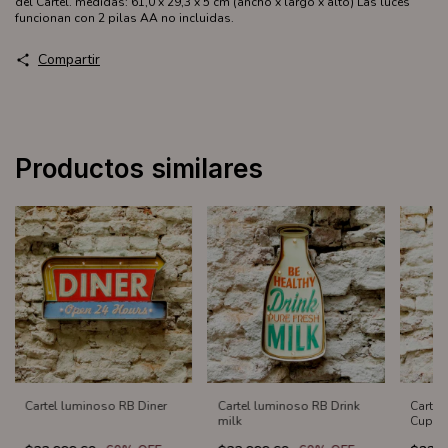
del Cartel. medidas: 61,0 x 29,3 x 5 cm (ancho x largo x alto) Las luces
funcionan con 2 pilas AA no incluidas.
Compartir
Productos similares
Cartel luminoso RB Diner
Cartel luminoso RB Drink
Cartel
milk
Cupca