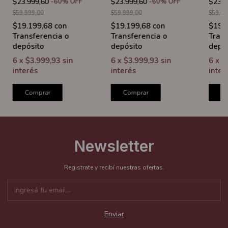
$23.999,60
-
60
%
OFF
$23.999,60
-
60
%
OFF
$23.9
$59.999,00
$59.999,00
$59.99
$19.199,68
con
$19.199,68
con
$19.
Transferencia o
Transferencia o
Trans
depósito
depósito
depó
6
x
$3.999,93
sin
6
x
$3.999,93
sin
6
x
$
interés
interés
inter
Comprar
Comprar
C
Newsletter
Registrate y recibí nuestras ofertas.