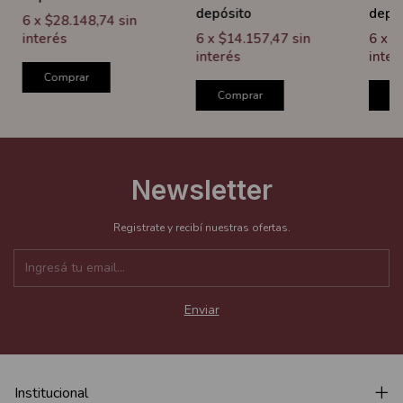
depósito
depó
6
x
$28.148,74
sin
interés
6
x
$14.157,47
sin
6
x
$
interés
inter
Comprar
Comprar
C
Newsletter
Registrate y recibí nuestras ofertas.
Institucional