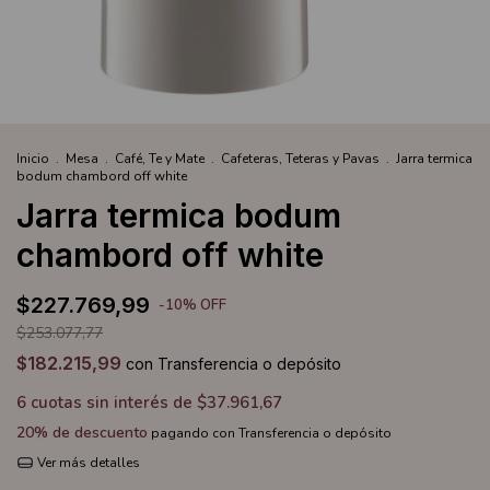
Inicio
.
Mesa
.
Café, Te y Mate
.
Cafeteras, Teteras y Pavas
.
Jarra termica
bodum chambord off white
Jarra termica bodum
chambord off white
$227.769,99
-
10
%
OFF
$253.077,77
$182.215,99
con
Transferencia o depósito
6
cuotas sin interés de
$37.961,67
20% de descuento
pagando con Transferencia o depósito
Ver más detalles