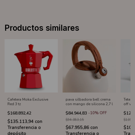
Productos similares
Cafetera Moka Exclusive
pava silbadora bell crema
Tetera
Red 3 tz
con mango de silicona 2,7 l
off whi
$168.892,42
$84.944,83
-
10
%
OFF
$125.
$94.383,15
$139.9
$135.113,94
con
Transferencia o
$67.955,86
con
$100
depósito
Transferencia o
Trans