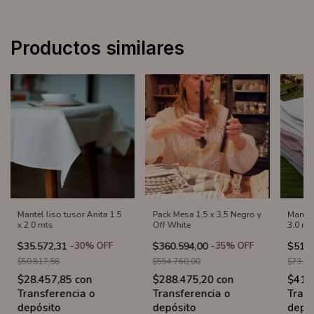
Productos similares
Mantel liso tusor Anita 1.5
Pack Mesa 1,5 x 3,5 Negro y
Mantel
x 2.0 mts
Off White
3.0 mt
$35.572,31
-
30
%
OFF
$360.594,00
-
35
%
OFF
$51.4
$50.817,58
$554.760,00
$73.47
$28.457,85
con
$288.475,20
con
$41.
Transferencia o
Transferencia o
Trans
depósito
depósito
depó