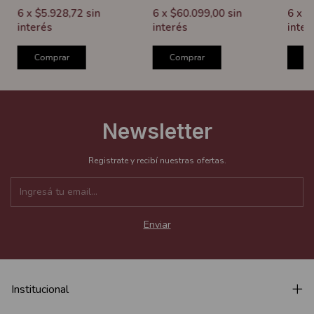
6
x
$5.928,72
sin
6
x
$60.099,00
sin
6
x
$
interés
interés
inter
Comprar
Comprar
C
Newsletter
Registrate y recibí nuestras ofertas.
Institucional