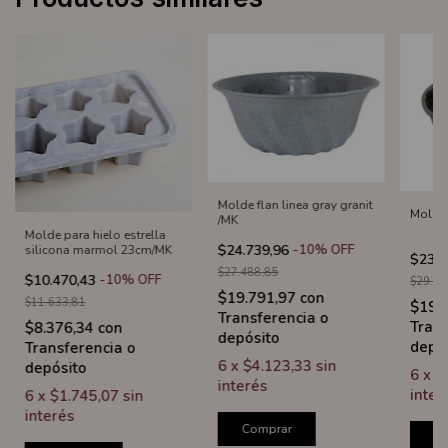
Molde flan linea gray granit
Molde 
/MK
Molde para hielo estrella
$24.739,96
-
10
%
OFF
silicona marmol 23cm/MK
$23.8
$27.488,85
$10.470,43
-
10
%
OFF
$29.75
$19.791,97
con
$11.633,81
$19.
Transferencia o
Trans
$8.376,34
con
depósito
depó
Transferencia o
6
x
$4.123,33
sin
depósito
6
x
$
interés
inter
6
x
$1.745,07
sin
interés
Comprar
C