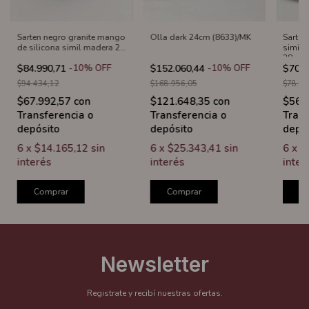
Sarten negro granite mango
Olla dark 24cm (8633)/MK
Sarten
de silicona simil madera 24
simil 
cm
28cm/
$84.990,71
-
10
%
OFF
$152.060,44
-
10
%
OFF
$70.2
$94.434,12
$168.956,05
$78.10
$67.992,57
con
$121.648,35
con
$56.
Transferencia o
Transferencia o
Trans
depósito
depósito
depó
6
x
$14.165,12
sin
6
x
$25.343,41
sin
6
x
$
interés
interés
inter
Comprar
Comprar
C
Newsletter
Registrate y recibí nuestras ofertas.