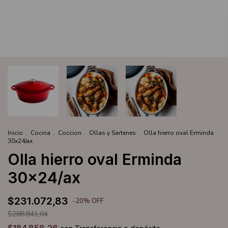
Inicio
.
Cocina
.
Coccion
.
Ollas y Sartenes
.
Olla hierro oval Erminda
30x24/ax
Olla hierro oval Erminda
30x24/ax
$231.072,83
-
20
%
OFF
$288.841,04