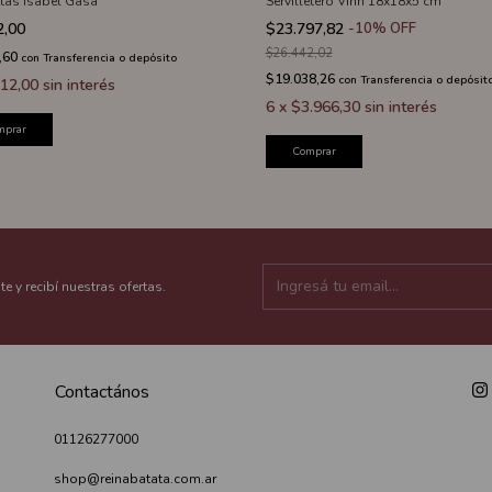
etas Isabel Gasa
Servilletero Vinh 18x18x5 cm
2,00
$23.797,82
-
10
%
OFF
$26.442,02
,60
con
Transferencia o depósito
$19.038,26
con
Transferencia o depósit
12,00
sin interés
6
x
$3.966,30
sin interés
mprar
Comprar
te y recibí nuestras ofertas.
Contactános
01126277000
shop@reinabatata.com.ar