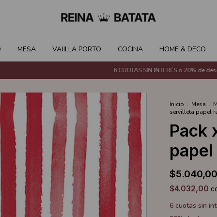
O
MESA
VAJILLA PORTO
COCINA
HOME & DECO
6 CUOTAS SIN INTERÉS o 20% de descuento con
Inicio
.
Mesa
.
M
servilleta papel 
Pack x
papel
$5.040,0
$4.032,00
c
6
cuotas sin in