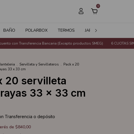
0
BAÑO
POLARBOX
TERMOS
JARDÍN
SALE
 Transferencia Bancaria (Excepto productos SMEG)
6 CUOTAS SIN INTERÉS 
anteleria
.
Servilleta y Servilleteros
.
Pack x 20
rayas 33 x 33 cm
 20 servilleta
 rayas 33 x 33 cm
0
on
Transferencia o depósito
terés de
$840,00