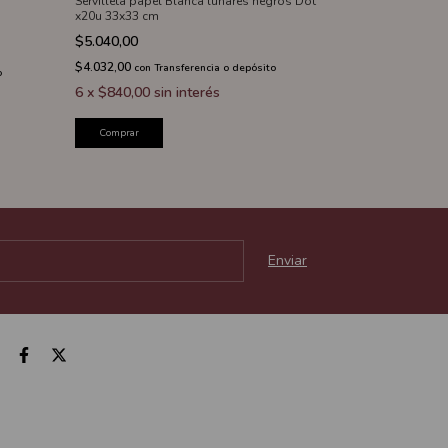
Servilleta papel Blanca lunares negros Dot
Servilletero grat
x20u 33x33 cm
$4.249,36
-
30
$5.040,00
$6.070,51
$4.032,00
con
Transferencia o depósito
$3.399,49
o
con
Tr
6
x
$840,00
sin interés
6
x
$708,23
si
Comprar
Comprar