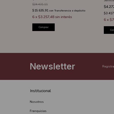
o x20u 33x33cm
Servill
$24.431,11
$4.27
$15.635,91
con
Transferencia o depósito
$3.417
o depósito
6
x
$3.257,48
sin interés
6
x
$7
Comprar
Co
Newsletter
Registra
Institucional
Nosotros
Franquicias