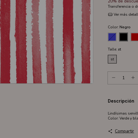
20% de descue
Transferencia o 
Ver más detal
Color:
Negro
Talle:
st
st
Descripción
Lindísimas servi
Color: Verde y bl
Compartir