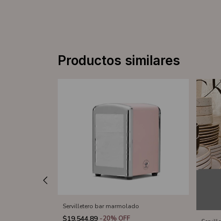
Productos similares
Servilletero bar marmolado
$19.544,89
-
20
%
OFF