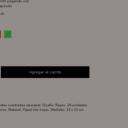
nto
pagando con
depósito
les
lletas cuadradas de papel. Diseño: Rayas. 20 unidades.
anco. Material: Papel tres hojas. Medidas: 33 x 33 cm.