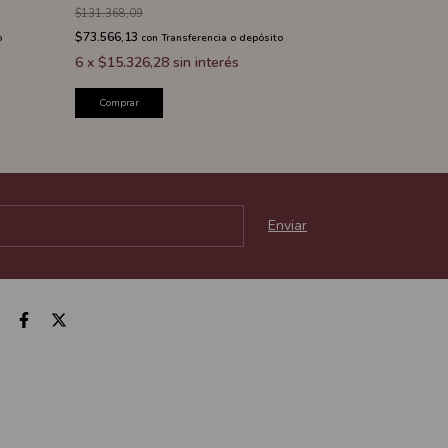
$131.368,09
$26.242,17
$73.566,13
$14.695,62
o
con
Transferencia o depósito
con
T
6
x
$15.326,28
sin interés
6
x
$3.061,59
Comprar
Comprar