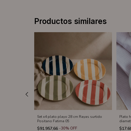
Productos similares
o y negro
Set x4 plato playo 28 cm Rayas surtido
Plato 
Positano Fatima 05
diamet
$91.957,66
-
30
%
OFF
$17.6