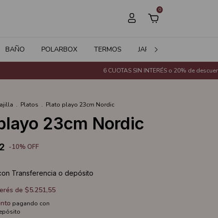
0
BAÑO
POLARBOX
TERMOS
JARDÍN
SALE
6 CUOTAS SIN INTERÉS o 20% de descuento con
ajilla
.
Platos
.
Plato playo 23cm Nordic
 playo 23cm Nordic
2
-
10
%
OFF
con
Transferencia o depósito
terés de
$5.251,55
nto
pagando con
depósito