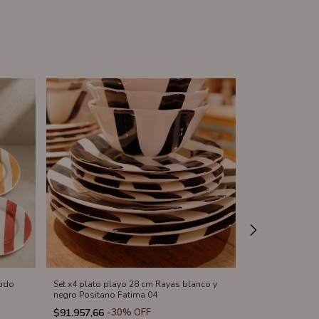
tido
Set x4 plato playo 28 cm Rayas blanco y
Plato playo por
negro Positano Fatima 04
diametro
$91.957,66
-
30
%
OFF
$18.369,52
-
3