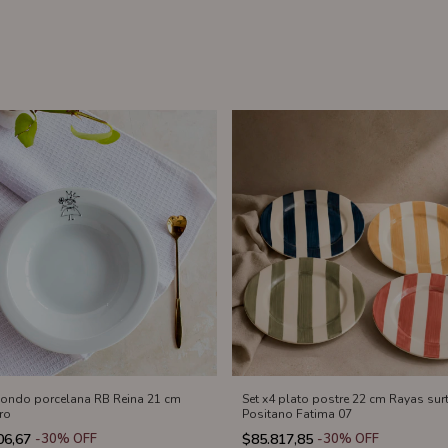
hondo porcelana RB Reina 21 cm
Set x4 plato postre 22 cm Rayas sur
ro
Positano Fatima 07
06,67
-
30
%
OFF
$85.817,85
-
30
%
OFF