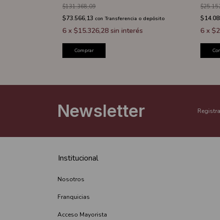
$131.368,09
$25.15
$73.566,13
$14.08
a o depósito
con
Transferencia o depósito
és
6
x
$15.326,28
sin interés
6
x
$2
Comprar
Co
Newsletter
Registra
Institucional
Nosotros
Franquicias
Acceso Mayorista