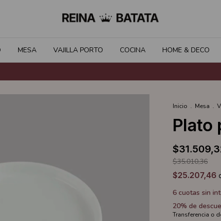
O
MESA
VAJILLA PORTO
COCINA
HOME & DECO
Inicio
.
Mesa
.
V
Plato
$31.509,3
$35.010,36
$25.207,46
6
cuotas sin in
20% de descue
Transferencia o 