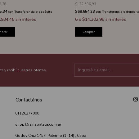
2,38
$122.596,93
5,34
$68.654,28
con
Transferencia o depósito
con
Transferencia o depósit
.934,45
sin interés
6
x
$14.302,98
sin interés
mprar
Comprar
te y recibí nuestras ofertas.
Contactános
01126277000
shop@reinabatata.com.ar
Godoy Cruz 1457, Palermo (1414) , Caba