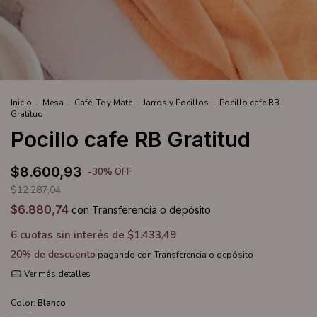
Inicio
.
Mesa
.
Café, Te y Mate
.
Jarros y Pocillos
.
Pocillo cafe RB
Gratitud
Pocillo cafe RB Gratitud
$8.600,93
-
30
%
OFF
$12.287,04
$6.880,74
con
Transferencia o depósito
6
cuotas sin interés de
$1.433,49
20% de descuento
pagando con Transferencia o depósito
Ver más detalles
Color:
Blanco