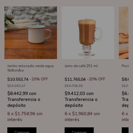
Jarrito enlozado verde agua
Jarro de café 251 ml
Pocill
9x8cm/bo
$10.553,74
-
20
%
OFF
$11.765,04
-
20
%
OFF
$8.60
$13.192,17
$14.706,30
$12.28
$8.442,99
con
$9.412,03
con
$6.8
Transferencia o
Transferencia o
Trans
depósito
depósito
depó
6
x
$1.758,96
sin
6
x
$1.960,84
sin
6
x
$
interés
interés
inter
Comprar
Comprar
C