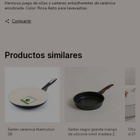
Hermoso juego de ollas y sartenes antiadherentes de cerámica
anodizada. Color: Rosa Apto para lavavajillas.
Compartir
Productos similares
Sarten ceramica thermolon
Sarten negro granite mango
Olla H
26
de silicona simil madera 24
d.27x
cm