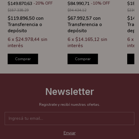
$149.870,63
-
20
%
OFF
$84.990,71
-
10
%
OFF
$184.
$187.338,29
$94.434,12
$230.3
$119.896,50
con
$67.992,57
con
$147
Transferencia o
Transferencia o
Trans
depósito
depósito
depó
6
x
$24.978,44
sin
6
x
$14.165,12
sin
6
x
$
interés
interés
inter
Comprar
Comprar
C
Newsletter
Registrate y recibí nuestras ofertas.