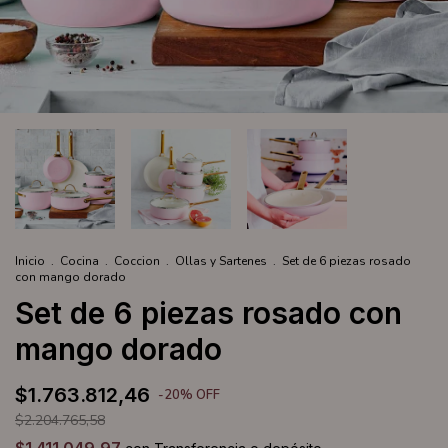
Inicio
.
Cocina
.
Coccion
.
Ollas y Sartenes
.
Set de 6 piezas rosado
con mango dorado
Set de 6 piezas rosado con
mango dorado
$1.763.812,46
-
20
%
OFF
$2.204.765,58