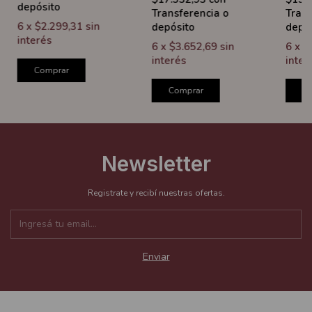
depósito
Transferencia o
Trans
6
x
$2.299,31
sin
depósito
depó
interés
6
x
$3.652,69
sin
6
x
$
interés
inter
Comprar
Comprar
C
Newsletter
Registrate y recibí nuestras ofertas.