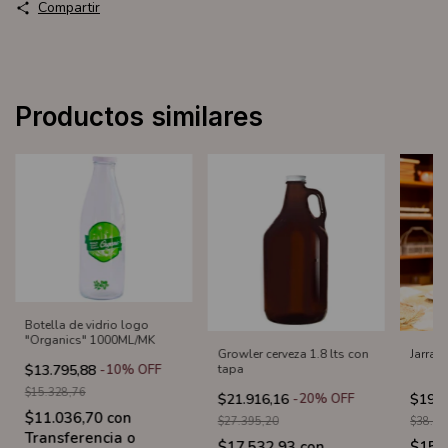
Compartir
Productos similares
Botella de vidrio logo
"Organics" 1000ML/MK
Growler cerveza 1.8 lts con
Jarra R
$13.795,88
-
10
%
OFF
tapa
$15.328,76
$21.916,16
-
20
%
OFF
$19.1
$11.036,70
con
$27.395,20
$38.31
Transferencia o
$17.532,93
con
$15.