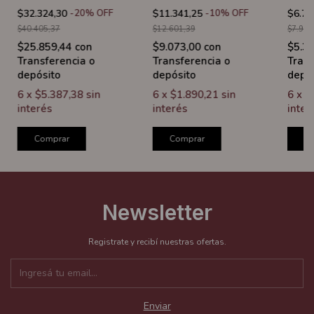
$32.324,30
-
20
%
OFF
$11.341,25
-
10
%
OFF
$6.73
$40.405,37
$12.601,39
$7.927
$25.859,44
con
$9.073,00
con
$5.3
Transferencia o
Transferencia o
Trans
depósito
depósito
depó
6
x
$5.387,38
sin
6
x
$1.890,21
sin
6
x
$
interés
interés
inter
Comprar
Comprar
C
Newsletter
Registrate y recibí nuestras ofertas.