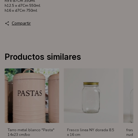
h9 x d7Cm 350ml
h12.5 x d7Cm 550ml
h16 x d7Cm 750ml
Compartir
Productos similares
Tarro metal blanco "Pasta"
Frasco linea NY dorada 8.5
frasco
14x23 cm/bo
x 16 cm
nude 8