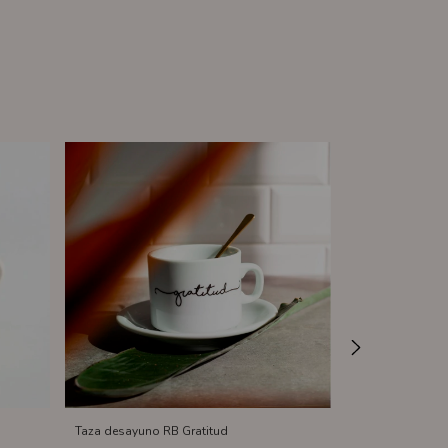
Taza desayuno RB Gratitud
Taza desayuno 