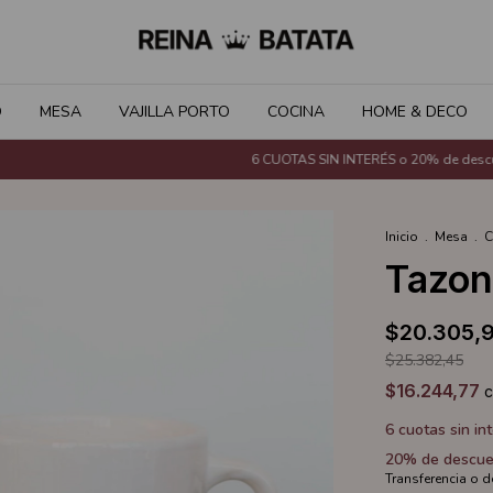
O
MESA
VAJILLA PORTO
COCINA
HOME & DECO
6 CUOTAS SIN INTERÉS o 20% de descuento con T
Inicio
.
Mesa
.
C
Tazon
$20.305,
$25.382,45
$16.244,77
6
cuotas sin in
20% de descue
Transferencia o 