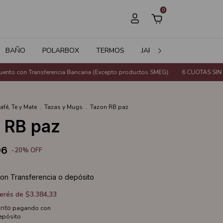
0
BAÑO
POLARBOX
TERMOS
JARDÍN
SALE
ransferencia Bancaria (Excepto productos SMEG)
6 CUOTAS SIN INTERÉS o
afé, Te y Mate
.
Tazas y Mugs
.
Tazon RB paz
 RB paz
96
-
20
%
OFF
con
Transferencia o depósito
terés de
$3.384,33
nto
pagando con
depósito