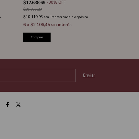
$12.638,69
-
30
%
OFF
$12.638,69
-
3
$18.055,27
$18.055,27
$10.110,95
$10.110,95
o
con
Transferencia o depósito
con
T
6
x
$2.106,45
sin interés
6
x
$2.106,45
Comprar
Comprar