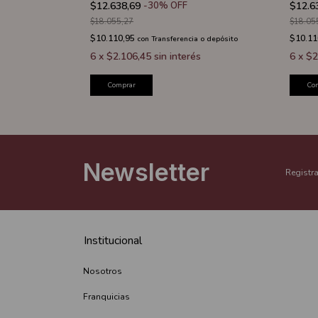
$12.638,69
-
30
%
OFF
$12.6
$18.055,27
$18.05
$10.110,95
$10.11
 o depósito
con
Transferencia o depósito
s
6
x
$2.106,45
sin interés
6
x
$2
Comprar
Co
Newsletter
Registra
Institucional
Nosotros
Franquicias