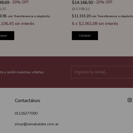
38,69
-
30
%
OFF
$14.166,50
-
20
%
OFF
5,27
$17.708,12
0,95
$11.333,20
con
Transferencia o depósito
con
Transferencia o depósit
.106,45
sin interés
6
x
$2.361,08
sin interés
mprar
Comprar
te y recibí nuestras ofertas.
Contactános
01126277000
shop@reinabatata.com.ar