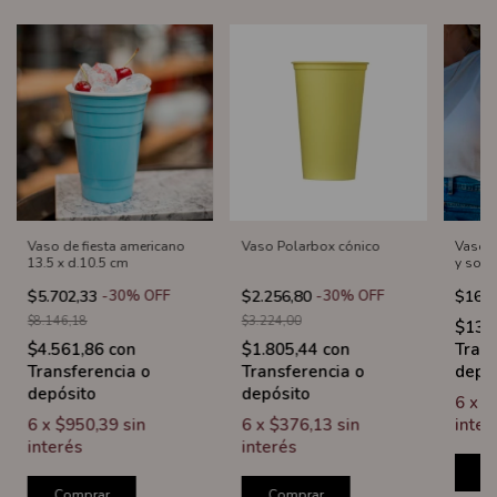
Vaso de fiesta americano
Vaso Polarbox cónico
Vaso C
13.5 x d.10.5 cm
y sorb
$5.702,33
-
30
%
OFF
$2.256,80
-
30
%
OFF
$16.9
$8.146,18
$3.224,00
$13.
$4.561,86
con
$1.805,44
con
Trans
Transferencia o
Transferencia o
depó
depósito
depósito
6
x
$
6
x
$950,39
sin
6
x
$376,13
sin
inter
interés
interés
C
Comprar
Comprar