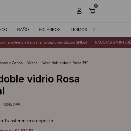
0
ECO
BAÑO
POLARBOX
TERMOS
JARDÍN
SALE
ansferencia Bancaria (Excepto productos SMEG)
6 CUOTAS SIN INTERÉS o 2
asos y Copas
.
Vasos
.
Vaso doble vidrio Rosa 350
doble vidrio Rosa
l
-
30
%
OFF
on
Transferencia o depósito
terés de
$1.972,52