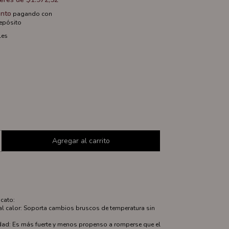
nto
pagando con
depósito
les
icato:
 al calor: Soporta cambios bruscos de temperatura sin
idad: Es más fuerte y menos propenso a romperse que el