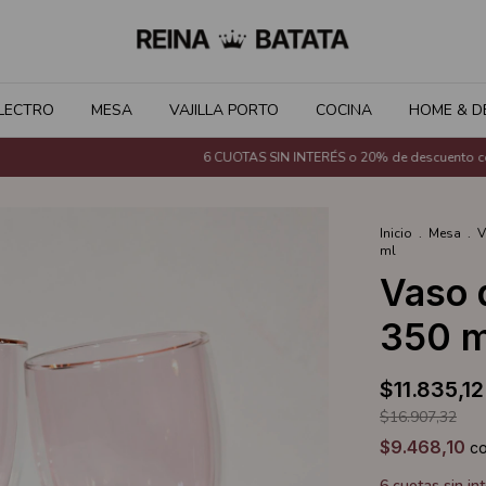
LECTRO
MESA
VAJILLA PORTO
COCINA
HOME & D
6 CUOTAS SIN INTERÉS o 20% de descuento con Tr
Inicio
.
Mesa
.
V
ml
Vaso 
350 m
$11.835,12
$16.907,32
$9.468,10
c
6
cuotas sin in