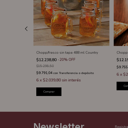
(Gibraltar)
Chopp/frasco sin tapa 488 ml Country
Chopp 
$12.238,80
-
20
%
OFF
$12.1
$15.298,50
$9.755
$9.791,04
o depósito
con
Transferencia o depósito
6
x
$2
6
x
$2.039,80
sin interés
Co
Comprar
Newsletter
Registra