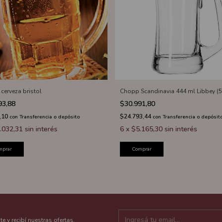
cerveza bristol
Chopp Scandinavia 444 ml Libbey (
93,88
$30.991,80
,10
$24.793,44
con
Transferencia o depósito
con
Transferencia o depósit
.032,31
sin interés
6
x
$5.165,30
sin interés
mprar
Comprar
te y recibí nuestras ofertas.