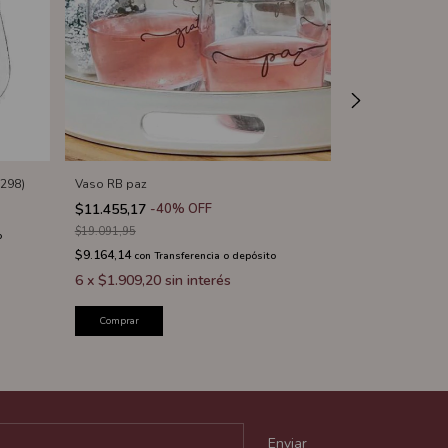
5298)
Vaso RB paz
Vaso flauta cha
$11.455,17
-
40
%
OFF
$12.265,12
-
2
$19.091,95
$15.331,40
o
$9.164,14
$9.812,10
con
Transferencia o depósito
con
Tr
6
x
$1.909,20
sin interés
6
x
$2.044,19
Comprar
Comprar