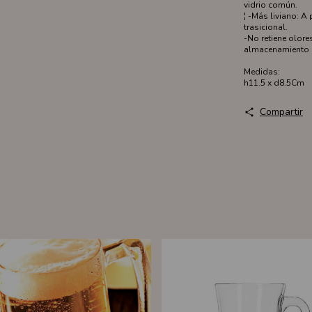
vidrio común.
¦ -Más liviano: A 
trasicional.
-No retiene olor
almacenamiento 
Medidas:
h11.5 x d8.5Cm
Compartir