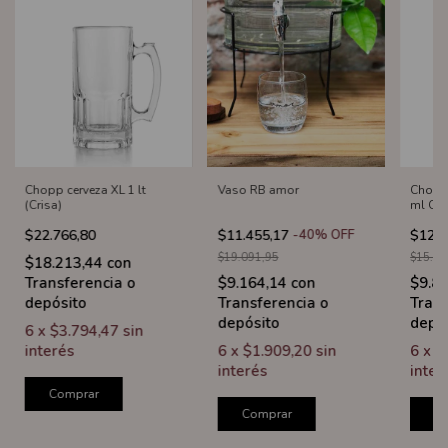
Chopp cerveza XL 1 lt
Vaso RB amor
Chopp/
(Crisa)
ml Cri
$22.766,80
$11.455,17
-
40
%
OFF
$12.2
$19.091,95
$15.33
$18.213,44
con
Transferencia o
$9.164,14
con
$9.8
depósito
Transferencia o
Trans
depósito
depó
6
x
$3.794,47
sin
interés
6
x
$1.909,20
sin
6
x
$
interés
inter
Comprar
Comprar
C