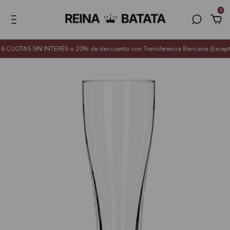
0
6 CUOTAS SIN INTERÉS o 20% de descuento con Transferencia Bancaria (Excep