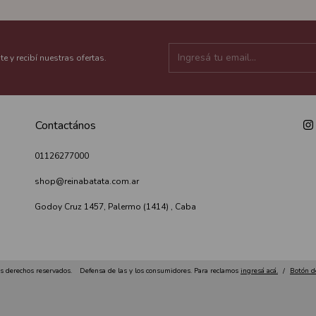
te y recibí nuestras ofertas.
Contactános
01126277000
shop@reinabatata.com.ar
Godoy Cruz 1457, Palermo (1414) , Caba
s derechos reservados.
Defensa de las y los consumidores. Para reclamos
ingresá acá.
/
Botón d