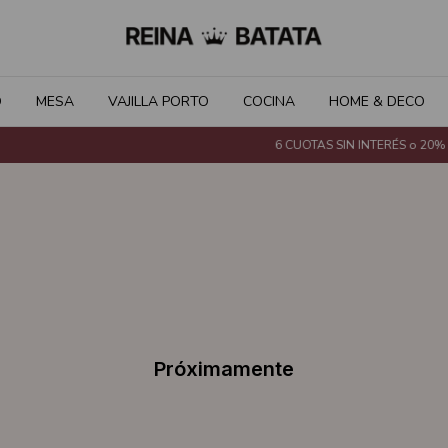
O
MESA
VAJILLA PORTO
COCINA
HOME & DECO
6 CUOTAS SIN INTERÉS o 20% de
Próximamente