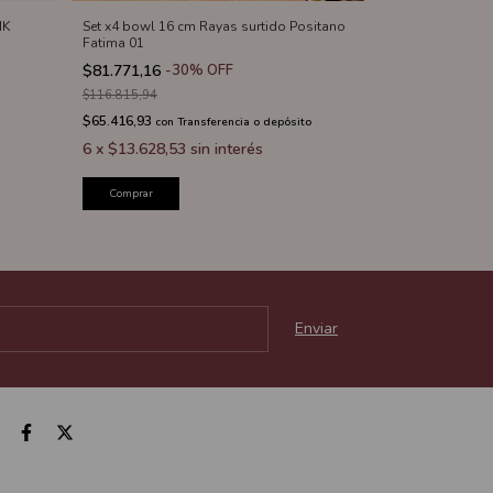
MK
Set x4 bowl 16 cm Rayas surtido Positano
Bandeja redond
Fatima 01
"Selene" - 4 pzs
$81.771,16
-
30
%
OFF
$88.387,04
-
2
$116.815,94
$110.483,80
$65.416,93
$70.709,63
con
Transferencia o depósito
con
T
6
x
$13.628,53
sin interés
6
x
$14.731,1
Comprar
Comprar