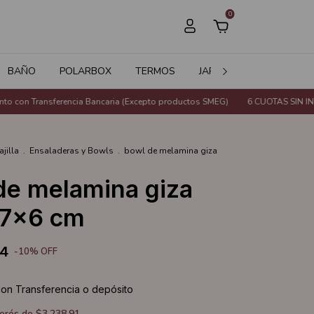
0
BAÑO
POLARBOX
TERMOS
JARDÍN
SALE
on Transferencia Bancaria (Excepto productos SMEG)
6 CUOTAS SIN INTERÉ
ajilla
.
Ensaladeras y Bowls
.
bowl de melamina giza
de melamina giza
 17x6 cm
44
-
10
%
OFF
con
Transferencia o depósito
terés de
$3.238,91