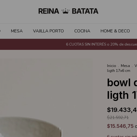
O
MESA
VAJILLA PORTO
COCINA
HOME & DECO
6 CUOTAS SIN INTERÉS o 20% de descuento c
Inicio
.
Mesa
.
V
ligth 17x6 cm
bowl 
ligth
$19.433,
$21.592,71
$15.546,75
6
cuotas sin in