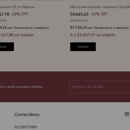
ushion 15 cm Blanco
Mini bowl redondo ceramica 12cm/
67,78
-
20
%
OFF
$9.645,43
-
10
%
OFF
9,72
$10.717,14
4,22
$7.716,34
con
Transferencia o depósito
con
Transferencia o depósito
.527,96
sin interés
6
x
$1.607,57
sin interés
mprar
Comprar
te y recibí nuestras ofertas.
Contactános
01126277000