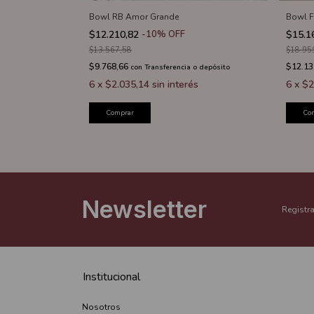
Bowl RB Amor Grande
Bowl F
$12.210,82
-
10
%
OFF
$15.1
$13.567,58
$18.95
$9.768,66
$12.13
 o depósito
con
Transferencia o depósito
s
6
x
$2.035,14
sin interés
6
x
$2
Comprar
Co
Newsletter
Registra
Institucional
Nosotros