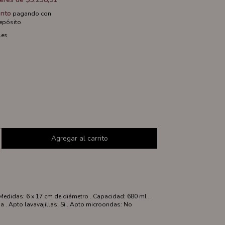
nto
pagando con
depósito
les
. Medidas: 6 x 17 cm de diámetro . Capacidad: 680 ml .
a . Apto lavavajillas: Si . Apto microondas: No