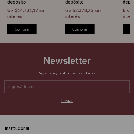
depósito
depósito
depó
6
x
$14.731,17
sin
6
x
$2.378,25
sin
6
x
$
interés
interés
inter
Comprar
Comprar
C
Newsletter
Registrate y recibí nuestras ofertas.
Institucional