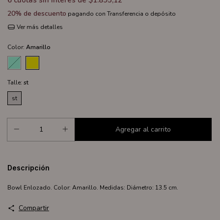
6
cuotas sin interés de
$1.895,12
20% de descuento
pagando con Transferencia o depósito
Ver más detalles
Color:
Amarillo
Talle:
st
st
Descripción
Bowl Enlozado. Color: Amarillo. Medidas: Diámetro: 13.5 cm.
Compartir