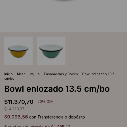
Inicio
.
Mesa
.
Vajilla
.
Ensaladeras y Bowls
.
Bowl enlozado 13.5
cm/bo
Bowl enlozado 13.5 cm/bo
$11.370,70
-
20
%
OFF
$14.213,37
$9.096,56
con
Transferencia o depósito