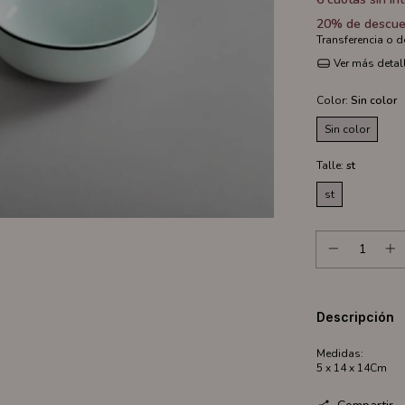
20% de descue
Transferencia o 
Ver más detal
Color:
Sin color
Sin color
Talle:
st
st
Descripción
Medidas:
5 x 14 x 14Cm