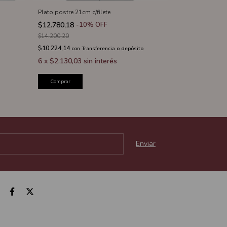
Plato postre 21cm c/filete
$12.780,18
-
10
%
OFF
$14.200,20
$10.224,14
con
Transferencia o depósito
6
x
$2.130,03
sin interés
Comprar