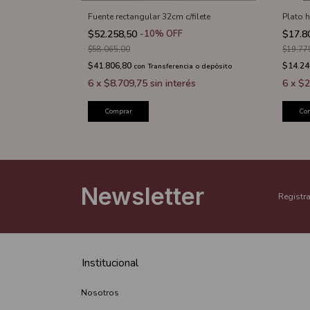
Fuente rectangular 32cm c/filete
Plato 
$52.258,50
-
10
%
OFF
$17.8
$58.065,00
$19.77
$41.806,80
$14.24
con
Transferencia o depósito
6
x
$8.709,75
sin interés
6
x
$2
Comprar
Co
Newsletter
Registra
Institucional
Nosotros