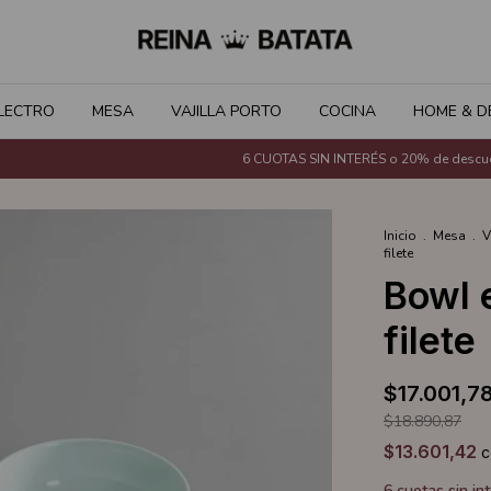
LECTRO
MESA
VAJILLA PORTO
COCINA
HOME & D
6 CUOTAS SIN INTERÉS o 20% de descuento 
Inicio
.
Mesa
.
V
filete
Bowl 
filete
$17.001,7
$18.890,87
$13.601,42
c
6
cuotas sin in