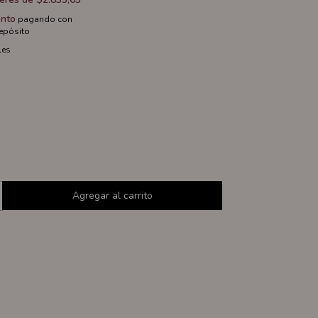
nto
pagando con
depósito
les