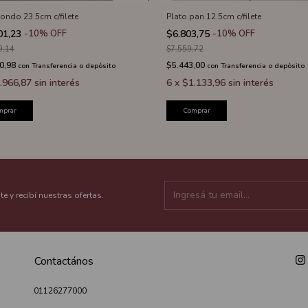
hondo 23.5cm c/filete
Plato pan 12.5cm c/filete
01,23
-
10
%
OFF
$6.803,75
-
10
%
OFF
9,14
$7.559,72
0,98
$5.443,00
con
Transferencia o depósito
con
Transferencia o depósito
.966,87
sin interés
6
x
$1.133,96
sin interés
mprar
Comprar
te y recibí nuestras ofertas.
Contactános
01126277000