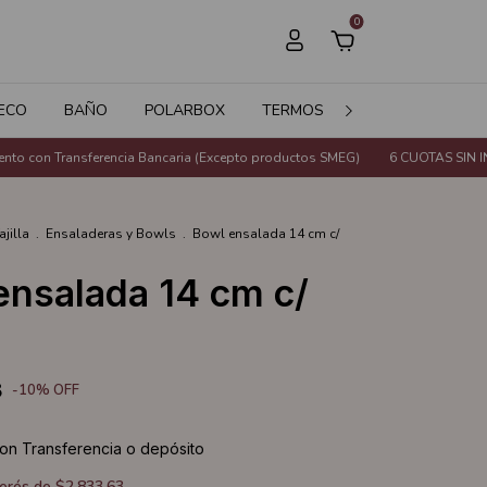
0
ECO
BAÑO
POLARBOX
TERMOS
JARDÍN
SALE
con Transferencia Bancaria (Excepto productos SMEG)
6 CUOTAS SIN INTER
ajilla
.
Ensaladeras y Bowls
.
Bowl ensalada 14 cm c/
ensalada 14 cm c/
8
-
10
%
OFF
on
Transferencia o depósito
terés de
$2.833,63