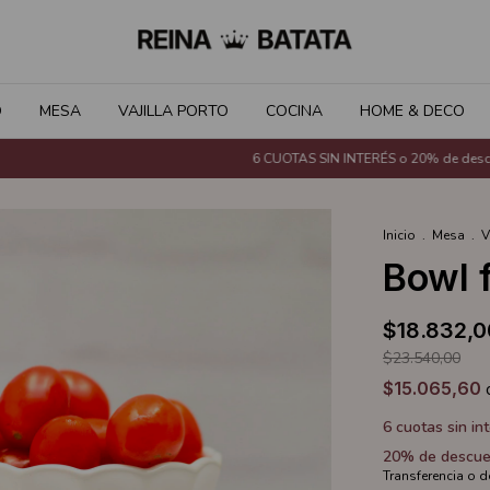
O
MESA
VAJILLA PORTO
COCINA
HOME & DECO
6 CUOTAS SIN INTERÉS o 20% de descuento con 
Inicio
.
Mesa
.
V
Bowl f
$18.832,0
$23.540,00
$15.065,60
6
cuotas sin in
20% de descue
Transferencia o 