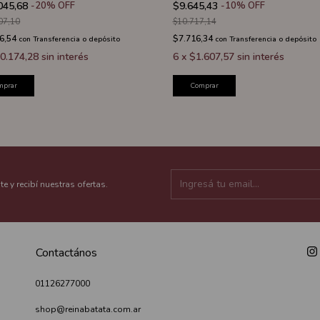
045,68
-
20
%
OFF
$9.645,43
-
10
%
OFF
07,10
$10.717,14
6,54
$7.716,34
con
Transferencia o depósito
con
Transferencia o depósito
0.174,28
sin interés
6
x
$1.607,57
sin interés
mprar
Comprar
te y recibí nuestras ofertas.
Contactános
01126277000
shop@reinabatata.com.ar