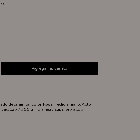
les
tado de cerámica. Color: Rosa. Hecho a mano. Apto
as: 12 x 7 x 5.5 cm (diámetro superior x alto x