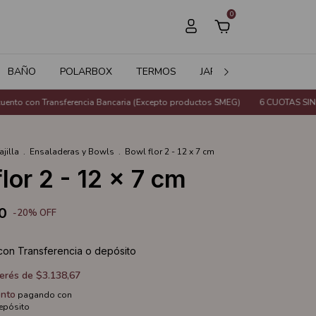
0
BAÑO
POLARBOX
TERMOS
JARDÍN
SALE
Transferencia Bancaria (Excepto productos SMEG)
6 CUOTAS SIN INTERÉS o
ajilla
.
Ensaladeras y Bowls
.
Bowl flor 2 - 12 x 7 cm
lor 2 - 12 x 7 cm
0
-
20
%
OFF
con
Transferencia o depósito
terés de
$3.138,67
nto
pagando con
depósito