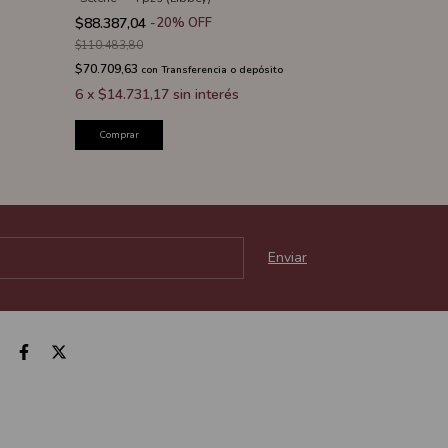
$88.387,04
-
20
%
OFF
$79.223,20
-
2
$110.483,80
$99.029,00
$70.709,63
$63.378,56
con
Transferencia o depósito
con
T
6
x
$14.731,17
sin interés
6
x
$13.203,8
Comprar
Comprar