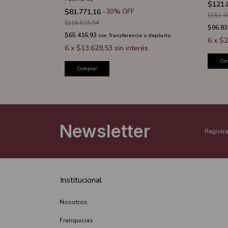
$121.
$81.771,16
-
30
%
OFF
$151.3
$116.815,94
 o depósito
$96.83
$65.416,93
con
Transferencia o depósito
s
6
x
$2
6
x
$13.628,53
sin interés
Co
Comprar
Newsletter
Registra
Institucional
Nosotros
Franquicias