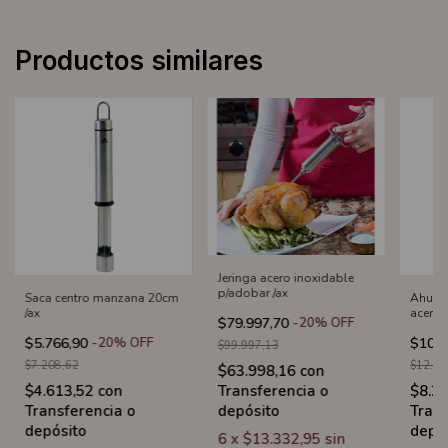
Productos similares
Jeringa acero inoxidable
p/adobar /ax
Saca centro manzana 20cm
Ahuec
/ax
acero 
$79.997,70
-
20
%
OFF
$5.766,90
-
20
%
OFF
$10.3
$99.997,13
$7.208,62
$12.89
$63.998,16
con
Transferencia o
$4.613,52
con
$8.2
depósito
Transferencia o
Trans
depósito
depó
6
x
$13.332,95
sin