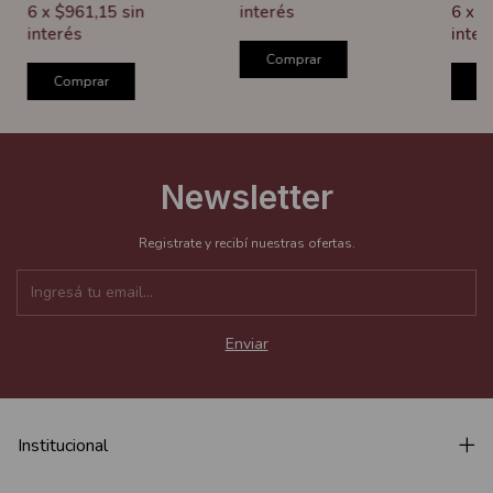
interés
6
x
$961,15
sin
6
x
$
interés
inter
Comprar
Comprar
C
Newsletter
Registrate y recibí nuestras ofertas.
Institucional