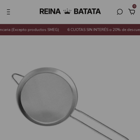
0
caria (Excepto productos SMEG)
6 CUOTAS SIN INTERÉS o 20% de descuento