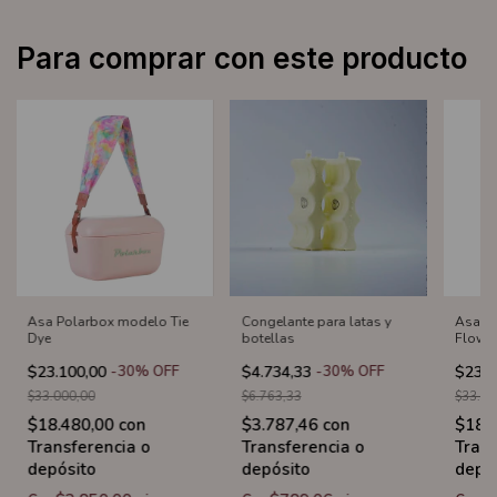
Para comprar con este producto
Asa Polarbox modelo Tie
Congelante para latas y
Asa p
Dye
botellas
Flowe
$23.100,00
-
30
%
OFF
$4.734,33
-
30
%
OFF
$23.1
$33.000,00
$6.763,33
$33.00
$18.480,00
con
$3.787,46
con
$18.
Transferencia o
Transferencia o
Trans
depósito
depósito
depó