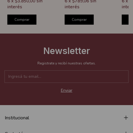
6
x
$3.850,00
sin
6
x
$789,06
sin
6
x
$
interés
interés
inter
Comprar
Comprar
C
Newsletter
Registrate y recibí nuestras ofertas.
Institucional