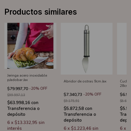
Productos similares
Jeringa acero inoxidable
p/adobar /ax
Abridor de ostras 9cm /ax
Cuchil
28cm /
$79.997,70
-
20
%
OFF
$7.340,73
-
20
%
OFF
$6.92
$99.997,13
$9.175,91
$8.650
$63.998,16
con
Transferencia o
$5.872,58
con
$5.5
depósito
Transferencia o
Trans
depósito
depó
6
x
$13.332,95
sin
interés
6
x
$1.223,46
sin
6
x
$