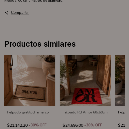
Medida: 60 centímetros de diámetro.
Compartir
Productos similares
Felpudo gratitud remarco
Felpudo RB Amor 60x60cm
Felpu
$21.142,20
-
30
%
OFF
$24.696,00
-
30
%
OFF
$21.1