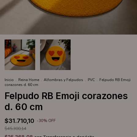
Inicio
.
Reina Home
.
Alfombras y Felpudos
.
PVC
.
Felpudo RB Emoji
corazones d. 60 cm
Felpudo RB Emoji corazones
d. 60 cm
$31.710,10
-
30
%
OFF
$45.300,14