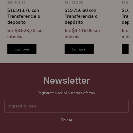
$30.203,14
$35.280,00
$30.20
$16.913,76
con
$19.756,80
con
$16.
Transferencia o
Transferencia o
Trans
depósito
depósito
depó
6
x
$3.523,70
sin
6
x
$4.116,00
sin
6
x
$
interés
interés
inter
Comprar
Comprar
C
Newsletter
Registrate y recibí nuestras ofertas.