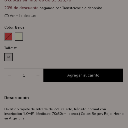
6
cuotas sin interés de
$3.523,70
20% de descuento
pagando con Transferencia o depósito
Ver más detalles
Color:
Beige
Talle:
st
st
Descripción
Divertido tapete de entrada de PVC calado, tránsito normal con
inscripción "LOVE". Medidas: 70x30cm (aprox.) Color: Beige y Rojo. Hecho
en Argentina.