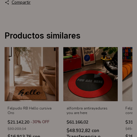
Compartir
Productos similares
Felpudo RB Hello cursiva
alfombra antirayaduras
Felpu
Oro
you are here
corazo
$21.142,20
-
30
%
OFF
$61.166,02
$31.7
$30.203,14
$45.30
$48.932,82
con
$16.913,76
con
Transferencia o
$25.