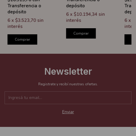
Transferencia o
depósito
Trans
depósito
depó
6
x
$10.194,34
sin
6
x
$3.523,70
sin
interés
6
x
$
interés
inter
Comprar
Comprar
C
Newsletter
Registrate y recibí nuestras ofertas.