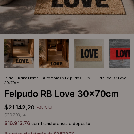
Inicio
.
Reina Home
.
Alfombras y Felpudos
.
PVC
.
Felpudo RB Love
30x70cm
Felpudo RB Love 30x70cm
$21.142,20
-
30
%
OFF
$30.203,14
$16.913,76
con
Transferencia o depósito