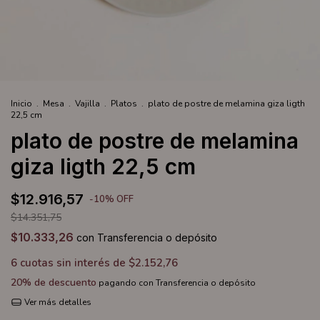
Inicio
.
Mesa
.
Vajilla
.
Platos
.
plato de postre de melamina giza ligth
22,5 cm
plato de postre de melamina
giza ligth 22,5 cm
$12.916,57
-
10
%
OFF
$14.351,75
$10.333,26
con
Transferencia o depósito
6
cuotas sin interés de
$2.152,76
20% de descuento
pagando con Transferencia o depósito
Ver más detalles