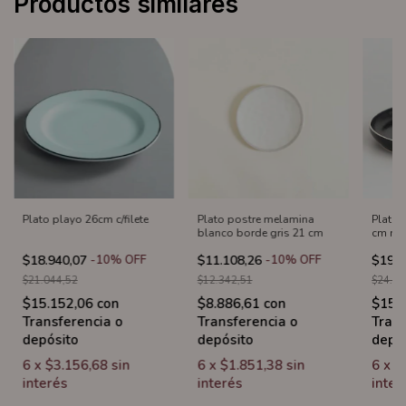
Productos similares
Plato playo 26cm c/filete
Plato postre melamina
Plato 
blanco borde gris 21 cm
cm ne
$18.940,07
-
10
%
OFF
$11.108,26
-
10
%
OFF
$19.4
$21.044,52
$12.342,51
$24.35
$15.152,06
con
$8.886,61
con
$15.
Transferencia o
Transferencia o
Trans
depósito
depósito
depó
6
x
$3.156,68
sin
6
x
$1.851,38
sin
6
x
$
interés
interés
inter