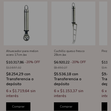
Ahuecador para melon
Cuchillo queso fresco
Pinza 
acero 17cm /ax
28cm /ax
$10.317,86
-
20
%
OFF
$6.920,22
-
20
%
OFF
$11.8
$12.897,32
$8.650,27
$14.82
$8.254,29
con
$5.536,18
con
$9.4
Transferencia o
Transferencia o
Trans
depósito
depósito
depó
6
x
$1.719,64
sin
6
x
$1.153,37
sin
6
x
$
interés
interés
inter
Comprar
Comprar
C